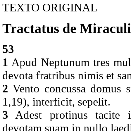
TEXTO ORIGINAL
Tractatus de Miraculi
53
1
Apud Neptunum tres muli
devota fratribus nimis et sa
2
Vento concussa domus sub
1,19), interficit, sepelit.
3
Adest protinus tacite i
devotam suam in nullo laedi