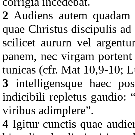
corrigia incedebat.
2
Audiens autem quadam d
quae Christus discipulis ad
scilicet aururn vel argent
panem, nec virgam portent 
tunicas (cfr. Mat 10,9-10; 
3
intelligensque haec post
indicibili repletus gaudio: 
viribus adimplere”.
4
Igitur cunctis quae audie