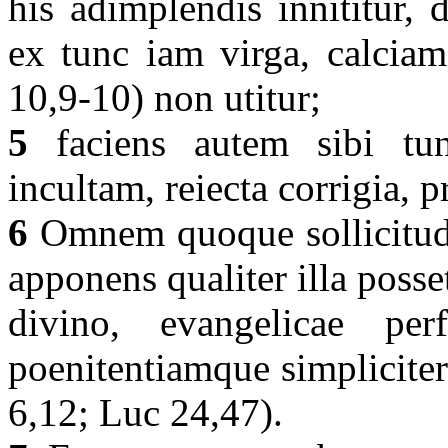
his adimplendis innititur,
ex tunc iam virga, calciam
10,9-10) non utitur;
5
faciens autem sibi tun
incultam, reiecta corrigia,
6
Omnem quoque sollicitudi
apponens qualiter illa posset
divino, evangelicae perf
poenitentiamque simpliciter
6,12; Luc 24,47).