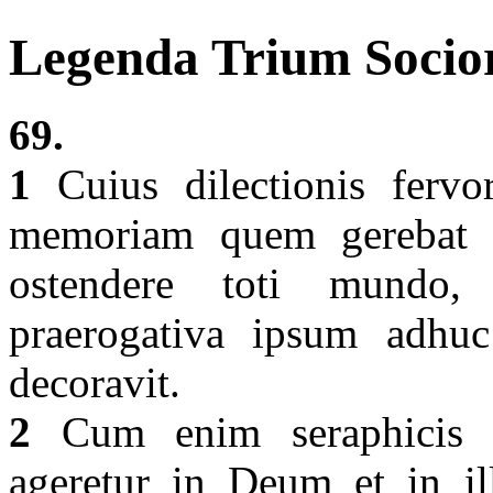
Legenda Trium Socio
69.
1
Cuius dilectionis fervo
memoriam quem gerebat 
ostendere toti mundo, s
praerogativa ipsum adhuc
decoravit.
2
Cum enim seraphicis d
ageretur in Deum et in ill