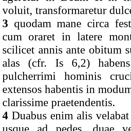
voluit, transformaretur dul
3
quodam mane circa festu
cum oraret in latere mont
scilicet annis ante obitum 
alas (cfr. Is 6,2) haben
pulcherrimi hominis cru
extensos habentis in modum
clarissime praetendentis.
4
Duabus enim alis velabat
usque ad pedes, duae ve