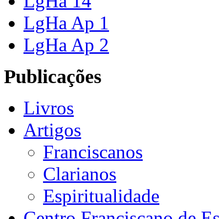
LgHa 14
LgHa Ap 1
LgHa Ap 2
Publicações
Livros
Artigos
Franciscanos
Clarianos
Espiritualidade
Centro Franciscano de Es