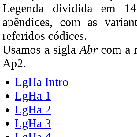
Legenda dividida em 14
apêndices, com as varian
referidos códices.
Usamos a sigla
Abr
com a 
Ap2.
LgHa Intro
LgHa 1
LgHa 2
LgHa 3
LgHa 4