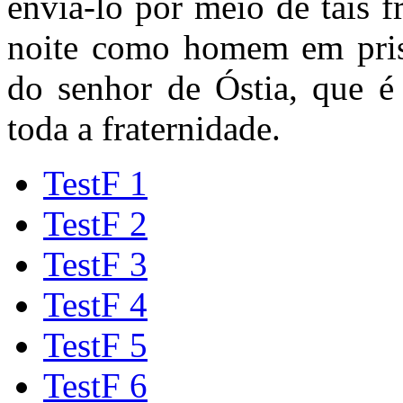
enviá-lo por meio de tais 
noite como homem em prisã
do senhor de Óstia, que é 
toda a fraternidade.
TestF 1
TestF 2
TestF 3
TestF 4
TestF 5
TestF 6