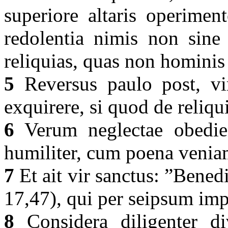
superiore altaris operimen
redolentia nimis non sine 
reliquias, quas non hominis
5
Reversus paulo post, vir
exquirere, si quod de reliq
6
Verum neglectae obedient
humiliter, cum poena veni
7
Et ait vir sanctus: ”Bene
17,47), qui per seipsum imp
8
Considera diligenter di