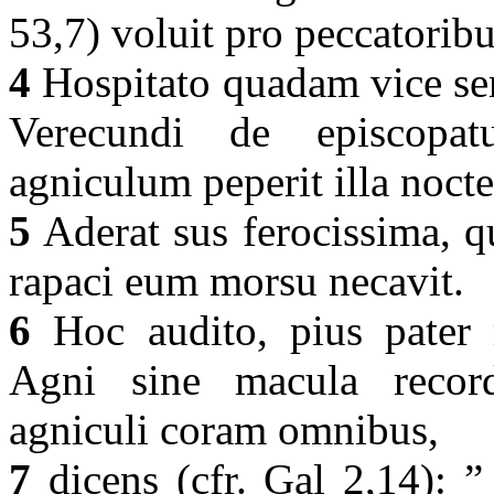
53,7) voluit pro peccatorib
4
Hospitato quadam vice se
Verecundi de episcopa
agniculum peperit illa noct
5
Aderat sus ferocissima, q
rapaci eum morsu necavit.
6
Hoc audito, pius pater
Agni sine macula record
agniculi coram omnibus,
7
dicens (cfr. Gal 2,14): ”