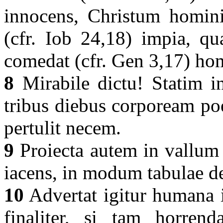
innocens, Christum hominib
(cfr. Iob 24,18) impia, qu
comedat (cfr. Gen 3,17) ho
8
Mirabile dictu! Statim in
tribus diebus corpoream po
pertulit necem.
9
Proiecta autem in vallum
iacens, in modum tabulae des
10
Advertat igitur humana i
finaliter, si tam horrend