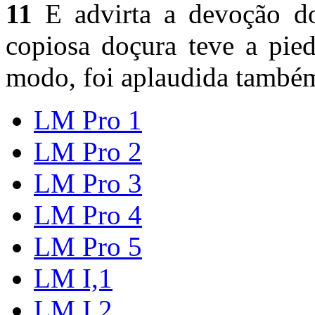
11
E advirta a devoção dos
copiosa doçura teve a pie
modo, foi aplaudida também
LM Pro 1
LM Pro 2
LM Pro 3
LM Pro 4
LM Pro 5
LM I,1
LM I,2