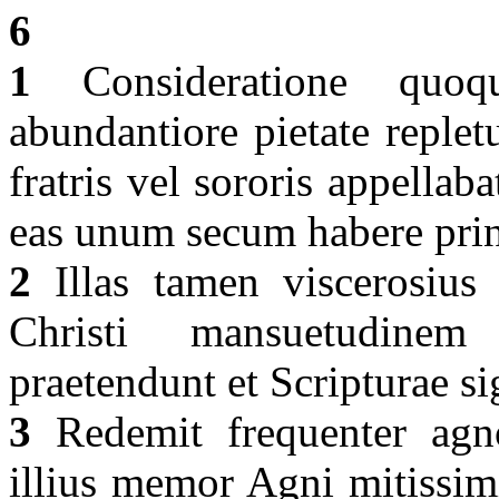
6
1
Consideratione quoq
abundantiore pietate replet
fratris vel sororis appella
eas unum secum habere pri
2
Illas tamen viscerosius 
Christi mansuetudinem
praetendunt et Scripturae si
3
Redemit frequenter agn
illius memor Agni mitissimi