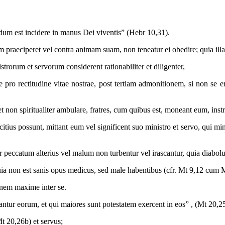
dum est incidere in manus Dei viventis” (Hebr 10,31).
m praeciperet vel contra animam suam, non teneatur ei obedire; quia illa
trorum et servorum considerent rationabiliter et diligenter,
re pro rectitudine vitae nostrae, post tertiam admonitionem, si non se e
et non spiritualiter ambulare, fratres, cum quibus est, moneant eum, instru
tius possunt, mittant eum vel significent suo ministro et servo, qui min
er peccatum alterius vel malum non turbentur vel irascantur, quia diabol
 quia non est sanis opus medicus, sed male habentibus (cfr. Mt 9,12 cum 
onem maxime inter se.
r eorum, et qui maiores sunt potestatem exercent in eos” , (Mt 20,25), n
Mt 20,26b) et servus;