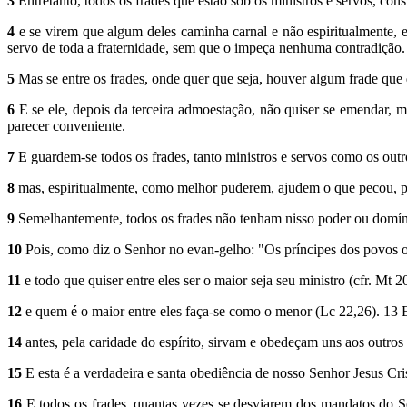
3
Entretanto, todos os frades que estão sob os ministros e servos, cons
4
e se virem que algum deles caminha carnal e não espiritualmente, e
servo de toda a fraternidade, sem que o impeça nenhuma contradição.
5
Mas se entre os frades, onde quer que seja, houver algum frade que q
6
E se ele, depois da terceira admoestação, não quiser se emendar, 
parecer conveniente.
7
E guardem-se todos os frades, tanto ministros e servos como os outr
8
mas, espiritualmente, como melhor puderem, ajudem o que pecou, p
9
Semelhantemente, todos os frades não tenham nisso poder ou domíni
10
Pois, como diz o Senhor no evan-gelho: "Os príncipes dos povos os
11
e todo que quiser entre eles ser o maior seja seu ministro (cfr. Mt 2
12
e quem é o maior entre eles faça-se como o menor (Lc 22,26). 13 E
14
antes, pela caridade do espírito, sirvam e obedeçam uns aos outros (
15
E esta é a verdadeira e santa obediência de nosso Senhor Jesus Cri
16
E todos os frades, quantas vezes se desviarem dos mandatos do Se