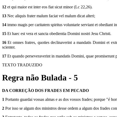
12
et qui maior est inter eos fiat sicut minor (Lc 22,26).
13
Nec aliquis frater malum faciat vel malum dicat alteri;
14
immo magis per caritatem spiritus voluntarie serviant et obediant in
15
Et haec est vera et sancta obedientia Domini nostri Jesu Christi.
16
Et omnes fratres, quoties declinaverint a mandatis Domini et extra
scienter.
17
Et quando perseveraverint in mandatis Domini, quae promiserunt per
TEXTO TRADUZIDO
Regra não Bulada - 5
DA CORREÇÃO DOS FRADES EM PECADO
1
Portanto guardai vossas almas e as dos vossos frades; porque "é ho
2
Por isso se algum dos ministros desse ordem a algum dos frades cont