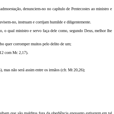
a admoestação, denunciem-no no capítulo de Pentecostes ao ministro e
 avisem-no, instruam e corrijam humilde e diligentemente.
o, o qual ministro e servo faça dele como, segundo Deus, melhor lhe
abo quer corromper muitos pelo delito de um;
,12 com Mc 2,17).
 mas não será assim entre os irmãos (cfr. Mt 20,26);
aibam que são malditos fora da obediência enquanto estiverem em tal