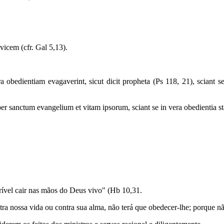
vicem (cfr. Gal 5,13).
 obedientiam evagaverint, sicut dicit propheta (Ps 118, 21), sciant se
 sanctum evangelium et vitam ipsorum, sciant se in vera obedientia sta
rrível cair nas mãos do Deus vivo" (Hb 10,31.
ra nossa vida ou contra sua alma, não terá que obedecer-lhe; porque n