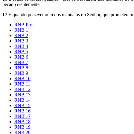
pecado cientemente.
17
E quando perseverarem nos mandatos do Senhor, que prometeram pe
RNB Prol
RNB 1
RNB 2
RNB 3
RNB 4
RNB 5
RNB 6
RNB 7
RNB 8
RNB 9
RNB 10
RNB 11
RNB 12
RNB 13
RNB 14
RNB 15
RNB 16
RNB 17
RNB 18
RNB 19
RNB 20