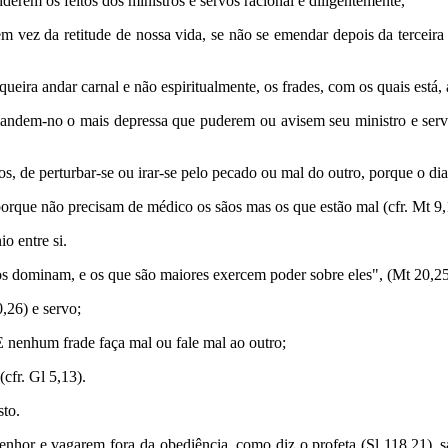
iderem os feitos dos ministros e servos racional e diligentemente,
m vez da retitude de nossa vida, se não se emendar depois da terceir
ueira andar carnal e não espiritualmente, os frades, com os quais está,
mandem-no o mais depressa que puderem ou avisem seu ministro e serv
os, de perturbar-se ou irar-se pelo pecado ou mal do outro, porque o di
orque não precisam de médico os sãos mas os que estão mal (cfr. Mt 9
o entre si.
 dominam, e os que são maiores exercem poder sobre eles", (Mt 20,25),
0,26) e servo;
 nenhum frade faça mal ou fale mal ao outro;
cfr. Gl 5,13).
sto.
nhor e vagarem fora da obediência, como diz o profeta (Sl 118,21), s