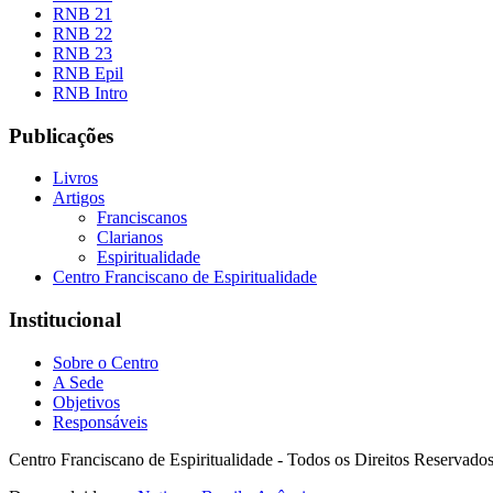
RNB 21
RNB 22
RNB 23
RNB Epil
RNB Intro
Publicações
Livros
Artigos
Franciscanos
Clarianos
Espiritualidade
Centro Franciscano de Espiritualidade
Institucional
Sobre o Centro
A Sede
Objetivos
Responsáveis
Centro Franciscano de Espiritualidade - Todos os Direitos Reservado