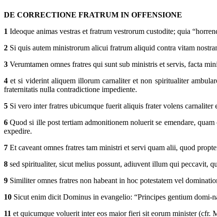
DE CORRECTIONE FRATRUM IN OFFENSIONE
1
Ideoque animas vestras et fratrum vestrorum custodite; quia “horren
2
Si quis autem ministrorum alicui fratrum aliquid contra vitam nostra
3
Verumtamen omnes fratres qui sunt sub ministris et servis, facta minis
4
et si viderint aliquem illorum carnaliter et non spiritualiter ambula
fraternitatis nulla contradictione impediente.
5
Si vero inter fratres ubicumque fuerit aliquis frater volens carnaliter 
6
Quod si ille post tertiam admonitionem noluerit se emendare, quam ci
expedire.
7
Et caveant omnes fratres tam ministri et servi quam alii, quod propt
8
sed spiritualiter, sicut melius possunt, adiuvent illum qui peccavit,
9
Similiter omnes fratres non habeant in hoc potestatem vel dominati
10
Sicut enim dicit Dominus in evangelio: “Principes gentium domi-nantu
11
et quicumque voluerit inter eos maior fieri sit eorum minister (cfr. 