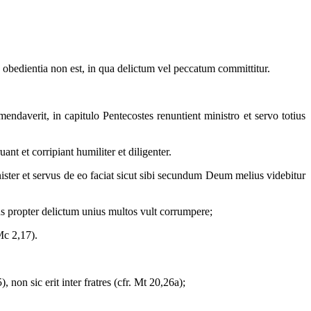
 obedientia non est, in qua delictum vel peccatum committitur.
mendaverit, in capitulo Pentecostes renuntient ministro et servo totius
ant et corripiant humiliter et diligenter.
ister et servus de eo faciat sicut sibi secundum Deum melius videbitur
us propter delictum unius multos vult corrumpere;
Mc 2,17).
on sic erit inter fratres (cfr. Mt 20,26a);