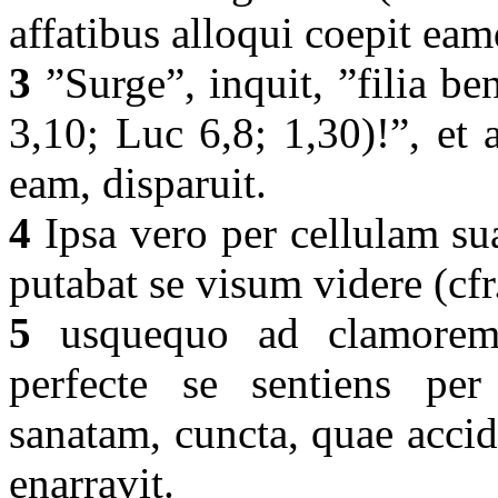
affatibus alloqui coepit e
3
”Surge”, inquit, ”filia ben
3,10; Luc 6,8; 1,30)!”, et
eam, disparuit.
4
Ipsa vero per cellulam su
putabat se visum videre (cfr
5
usquequo ad clamorem 
perfecte se sentiens pe
sanatam, cuncta, quae accid
enarravit.