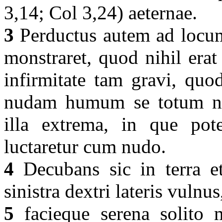
3,14; Col 3,24) aeternae.
3
Perductus autem ad locum
monstraret, quod nihil era
infirmitate tam gravi, quo
nudam humum se totum nu
illa extrema, in que pote
luctaretur cum nudo.
4
Decubans sic in terra et
sinistra dextri lateris vulnu
5
facieque serena solito m