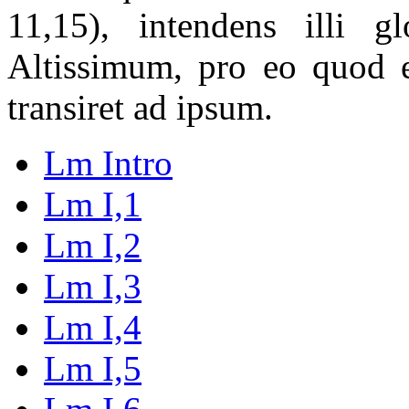
11,15), intendens illi gl
Altissimum, pro eo quod e
transiret ad ipsum.
Lm Intro
Lm I,1
Lm I,2
Lm I,3
Lm I,4
Lm I,5