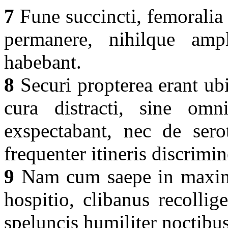
7
Fune succincti, femoralia 
permanere, nihilque amp
habebant.
8
Securi propterea erant ubi
cura distracti, sine omn
exspectabant, nec de sero
frequenter itineris discrimi
9
Nam cum saepe in maximis
hospitio, clibanus recollig
speluncis humiliter noctibus