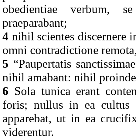
obedientiae verbum, 
praeparabant;
4
nihil scientes discernere i
omni contradictione remota,
5
“Paupertatis sanctissimae
nihil amabant: nihil proind
6
Sola tunica erant conten
foris; nullus in ea cultus
apparebat, ut in ea crucif
viderentur.