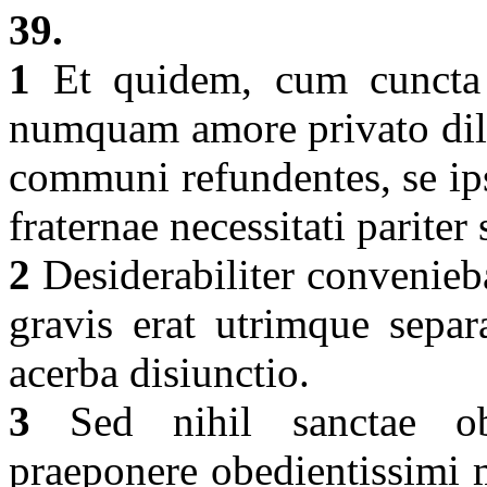
39.
1
Et quidem, cum cuncta t
numquam amore privato dili
communi refundentes, se ips
fraternae necessitati pariter
2
Desiderabiliter convenieba
gravis erat utrimque separ
acerba disiunctio.
3
Sed nihil sanctae obe
praeponere obedientissimi m