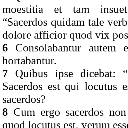
moestitia et tam insuet
“Sacerdos quidam tale verb
dolore afficior quod vix po
6
Consolabantur autem eu
hortabantur.
7
Quibus ipse dicebat: “Q
Sacerdos est qui locutus e
sacerdos?
8
Cum ergo sacerdos non me
quod locutus est, verum es