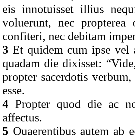
eis innotuisset illius neq
voluerunt, nec propterea 
confiteri, nec debitam imp
3
Et quidem cum ipse vel a
quadam die dixisset: “Vide, 
propter sacerdotis verbum, 
esse.
4
Propter quod die ac noc
affectus.
5
Quaerentibus autem ab eo 