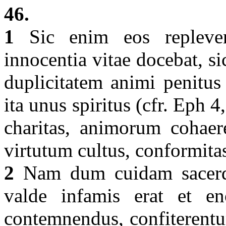
46.
1
Sic enim eos replevera
innocentia vitae docebat, si
duplicitatem animi penitus 
ita unus spiritus (cfr. Eph 4
charitas, animorum cohaer
virtutum cultus, conformita
2
Nam dum cuidam sacerdot
valde infamis erat et e
contemnendus, confiterentu