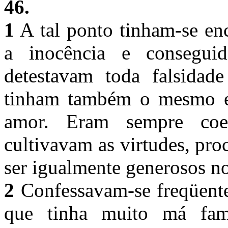
46.
1
A tal ponto tinham-se en
a inocência e consegui
detestavam toda falsida
tinham também o mesmo es
amor. Eram sempre coer
cultivavam as virtudes, pr
ser igualmente generosos n
2
Confessavam-se freqüent
que tinha muito má fam