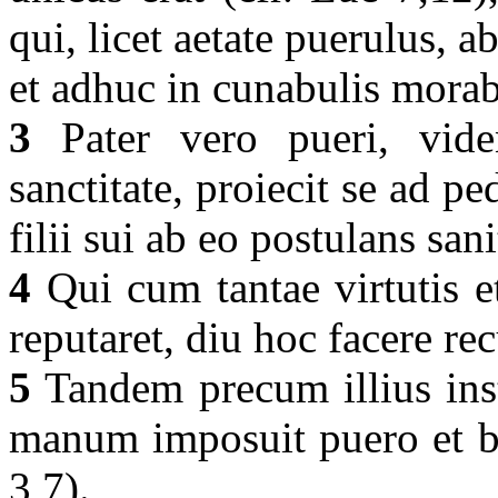
qui, licet aetate puerulus, a
et adhuc in cunabulis mora
3
Pater vero pueri, vide
sanctitate, proiecit se ad pe
filii sui ab eo postulans san
4
Qui cum tantae virtutis e
reputaret, diu hoc facere re
5
Tandem precum illius inst
manum imposuit puero et be
3,7).