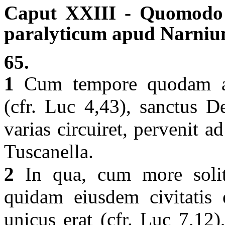
Caput XXIII - Quomodo 
paralyticum apud Narnium
65.
1
Cum tempore quodam a
(cfr. Luc 4,43), sanctus D
varias circuiret, pervenit 
Tuscanella.
2
In qua, cum more solito
quidam eiusdem civitatis e
unicus erat (cfr. Luc 7,12)