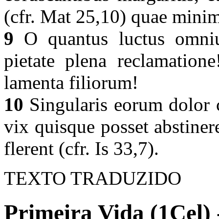
(cfr. Mat 25,10) quae minime
9
O quantus luctus omniu
pietate plena reclamation
lamenta filiorum!
10
Singularis eorum dolor
vix quisque posset abstiner
flerent (cfr. Is 33,7).
TEXTO TRADUZIDO
Primeira Vida (1Cel) 