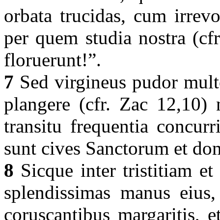
orbata trucidas, cum irrevo
per quem studia nostra (cfr
floruerunt!”.
7
Sed virgineus pudor multo
plangere (cfr. Zac 12,10) 
transitu frequentia concurr
sunt cives Sanctorum et dom
8
Sicque inter tristitiam et
splendissimas manus eius, 
coruscantibus margaritis, et