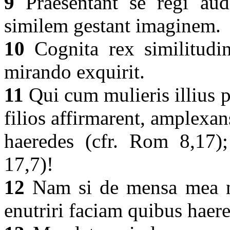
9
Praesentant se regi aud
similem gestant imaginem.
10
Cognita rex similitudine
mirando exquirit.
11
Qui cum mulieris illius p
filios affirmarent, amplexans 
haeredes (cfr. Rom 8,17);
17,7)!
12
Nam si de mensa mea nut
enutriri faciam quibus haere