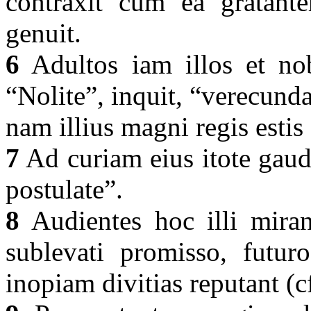
contraxit cum ea gratante
genuit.
6
Adultos iam illos et nob
“Nolite”, inquit, “verecundar
nam illius magni regis estis
7
Ad curiam eius itote gaude
postulate”.
8
Audientes hoc illi mirant
sublevati promisso, futur
inopiam divitias reputant (c