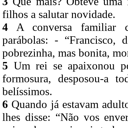
3
Que mais? Obteve uma re
filhos a salutar novidade.
4
A conversa familiar 
parábolas:
- “Francisco, 
pobrezinha, mas bonita, m
5
Um rei se apaixonou po
formosura, desposou-a to
belíssimos.
6
Quando já estavam adulto
lhes disse: “Não vos enve