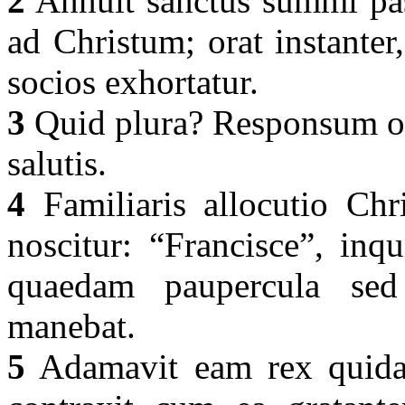
2
Annuit sanctus summi past
ad Christum; orat instante
socios exhortatur.
3
Quid plura? Responsum oran
salutis.
4
Familiaris allocutio Chri
noscitur: “Francisce”, inq
quaedam paupercula se
manebat.
5
Adamavit eam rex quida