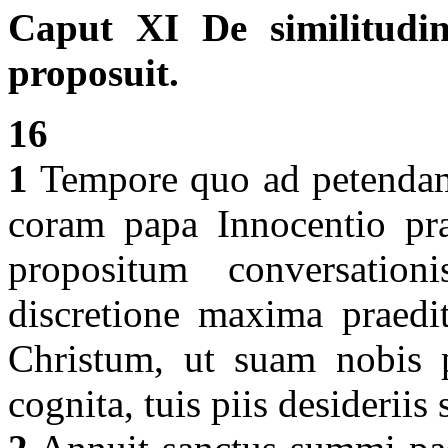
Caput XI De similitud
proposuit.
16
1
Tempore quo ad petendam 
coram papa Innocentio pra
propositum conversatio
discretione maxima praedit
Christum, ut suam nobis p
cognita, tuis piis desiderii