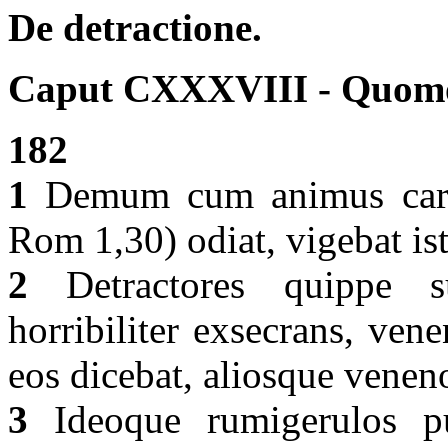
De detractione.
Caput CXXXVIII - Quomod
182
1
Demum cum animus caritat
Rom 1,30) odiat, vigebat is
2
Detractores quippe s
horribiliter exsecrans, vene
eos dicebat, aliosque venen
3
Ideoque rumigerulos pu