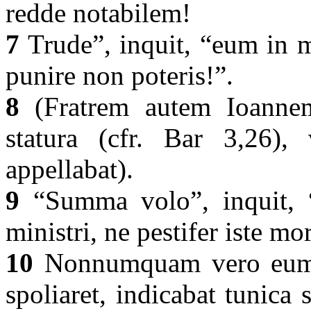
redde notabilem!
7
Trude”, inquit, “eum in ma
punire non poteris!”.
8
(Fratrem autem Ioanne
statura (cfr. Bar 3,26)
appellabat).
9
“Summa volo”, inquit, “
ministri, ne pestifer iste mo
10
Nonnumquam vero eum q
spoliaret, indicabat tunic