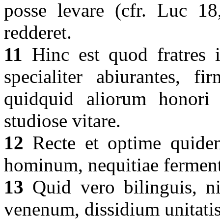
posse levare (cfr. Luc 18,
redderet.
11
Hinc est quod fratres i
specialiter abiurantes, fi
quidquid aliorum honori 
studiose vitare.
12
Recte et optime quidem
hominum, nequitiae fermen
13
Quid vero bilinguis, nis
venenum, dissidium unitati