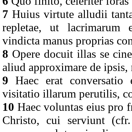
6
Quo finito, celeriter foras 
7
Huius virtute alludii tant
repletae, ut lacrimarum 
vindicta manus proprias con
8
Opere docuit illas se cine
aliud approximare de ipsis,
9
Haec erat conversatio e
visitatio illarum perutilis, 
10
Haec voluntas eius pro fr
Christo, cui serviunt (cfr