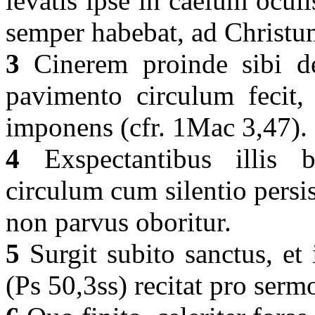
levatis ipse in caelum oculi
semper habebat, ad Christu
3
Cinerem proinde sibi def
pavimento circulum fecit,
imponens (cfr. 1Mac 3,47).
4
Exspectantibus illis 
circulum cum silentio persi
non parvus oboritur.
5
Surgit subito sanctus, et 
(Ps 50,3ss) recitat pro ser