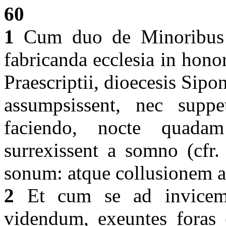
60
1
Cum duo de Minoribus f
fabricanda ecclesia in honor
Praescriptii, dioecesis Sip
assumpsissent, nec suppet
faciendo, nocte quad
surrexissent a somno (cfr
sonum: atque collusionem a
2
Et cum se ad invicem h
videndum, exeuntes foras 