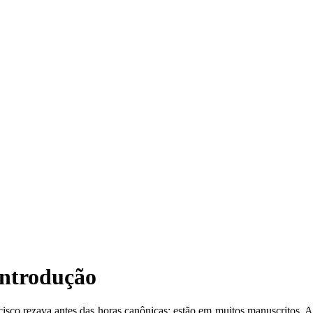
Introdução
sco rezava antes das horas canônicas: estão em muitos manuscritos. A 