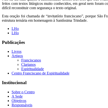
feitos com textos litúrgicos muito conhecidos, em geral nem foram cop
difícil reconstituir com segurança o texto original.
Esta oração foi chamada de “invitatório franciscano”, porque São Fr
estrutura ternária em homenagem à Santíssima Trindade.
LHo
LHo
Publicações
Livros
Artigos
Franciscanos
Clarianos
Espiritualidade
Centro Franciscano de Espiritualidade
Institucional
Sobre o Centro
A Sede
Objetivos
Responsáveis