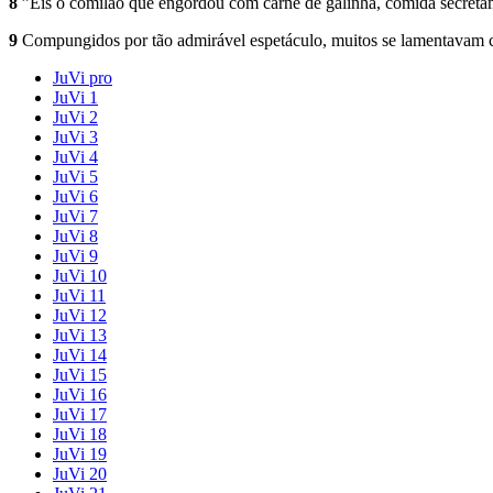
8
”Eis o comilão que engordou com carne de galinha, comida secreta­
9
Compungidos por tão admirável espetáculo, muitos se lamentavam c
JuVi pro
JuVi 1
JuVi 2
JuVi 3
JuVi 4
JuVi 5
JuVi 6
JuVi 7
JuVi 8
JuVi 9
JuVi 10
JuVi 11
JuVi 12
JuVi 13
JuVi 14
JuVi 15
JuVi 16
JuVi 17
JuVi 18
JuVi 19
JuVi 20