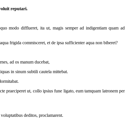
oluit reputari.
oquo modo difflueret, ita ut, magis semper ad indigentiam quam ad
 aqua frigida commisceret, et de ipsa sufficienter aqua non biberet?
arnes, ad os manum ducebat,
quas in sinum subtili cautela mittebat.
dormitabat.
te praeciperet ut, collo ipsius fune ligato, eum tamquam latronem per
voluptatibus deditos, proclamarent.