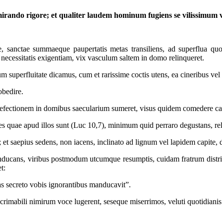
s mirando rigore; et qualiter laudem hominum fugiens se vilissimum v
e, sanctae summaeque paupertatis metas transiliens, ad superflua qu
ecessitatis exigentiam, vix vasculum saltem in domo relinqueret.
um superfluitate dicamus, cum et rarissime coctis utens, ea cineribus vel
obedire.
s refectionem in domibus saecularium sumeret, visus quidem comedere c
s quae apud illos sunt (Luc 10,7), minimum quid perraro degustans, reli
 et saepius sedens, non iacens, inclinato ad lignum vel lapidem capite, 
nducans, viribus postmodum utcumque resumptis, cuidam fratrum distric
t:
s secreto vobis ignorantibus manducavit”.
imabili nimirum voce lugerent, seseque miserrimos, veluti quotidianis 