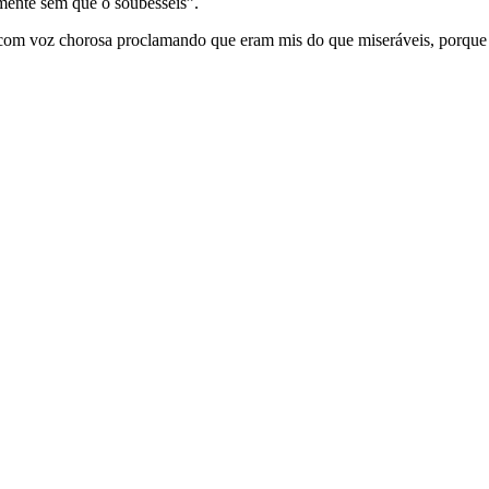
mente sem que o soubésseis”.
om voz chorosa proclamando que eram mis do que miseráveis, porque d