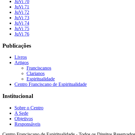
JuVi 70
JuVi 71
JuVi 72
JuVi 73
JuVi 74
JuVi 75
JuVi 76
Publicações
Livros
Artigos
Franciscanos
Clarianos
Espiritualidade
Centro Franciscano de Espiritualidade
Institucional
Sobre o Centro
A Sede
Objetivos
Responsáveis
Centro Franciscano de Espiritualidade - Todos os Direitos Reservado