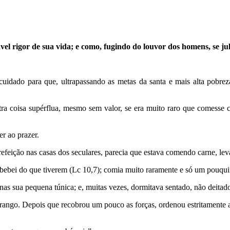
el rigor de sua vida; e como, fugindo do louvor dos homens, se jul
cuidado para que, ultrapassando as metas da santa e mais alta pobrez
ra coisa supérflua, mesmo sem valor, se era muito raro que comesse c
er ao prazer.
refeição nas casas dos seculares, parecia que estava comendo carne, le
bebei do que tiverem (Lc 10,7); comia muito raramente e só um pouquin
nas sua pequena túnica; e, muitas vezes, dormitava sentado, não deita
rango. Depois que recobrou um pouco as forças, ordenou estritamente