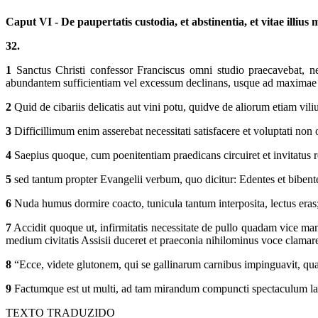
Caput VI - De paupertatis custodia, et abstinentia, et vitae illiu
32.
1
Sanctus Christi confessor Franciscus omni studio praecavebat, n
abundantem sufficientiam vel excessum declinans, usque ad maximae n
2
Quid de cibariis delicatis aut vini potu, quidve de aliorum etiam vili
3
Difficillimum enim asserebat necessitati satisfacere et voluptati non 
4
Saepius quoque, cum poenitentiam praedicans circuiret et invitatu
5
sed tantum propter Evangelii verbum, quo dicitur: Edentes et bibente
6
Nuda humus dormire coacto, tunicula tantum interposita, lectus eras;
7
Accidit quoque ut, infirmitatis necessitate de pullo quadam vice ma
medium civitatis Assisii duceret et praeconia nihilominus voce clamare
8
“Ecce, videte glutonem, qui se gallinarum carnibus impinguavit, qua
9
Factumque est ut multi, ad tam mirandum compuncti spectaculum lacr
TEXTO TRADUZIDO