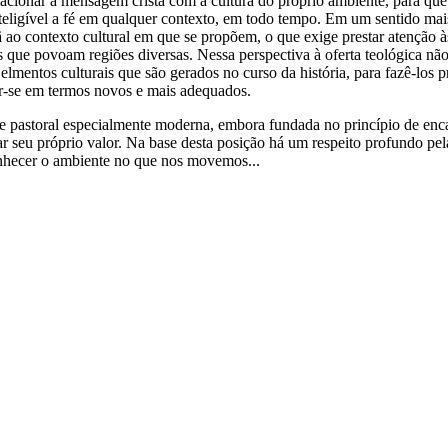
lacionar a mensagem cristã com a cultura do próprio ambiente, para que
nteligível a fé em qualquer contexto, em todo tempo. Em um sentido mais
tã ao contexto cultural em que se propõem, o que exige prestar atençã
as que povoam regiões diversas. Nessa perspectiva à oferta teológica
lmentos culturais que são gerados no curso da história, para fazê-los pró
ar-se em termos novos e mais adequados.
 pastoral especialmente moderna, embora fundada no princípio de encar
r seu próprio valor. Na base desta posição há um respeito profundo pela 
onhecer o ambiente no que nos movemos...