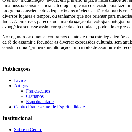
O termo "inculturação" evoca, em primeiro lugar, a necessidade de re
uma missão consubstancial à teologia, que nasce e existe para fazer i
programa consciente de adequação dos núcleos da fé e da práxis cris
diversos lugares e tempos, ou tenhamos que nos orientar para minori
Índia. Além disso, parece que uma obrigação da teologia é integrar os e
evangélica sente-se assim enriquecida e fecundada, podendo express
No segundo caso nos encontramos diante de uma estratégia teológica e
da fé de assumir e fecundar as diversar expressões culturais, sem anula
constitui uma "primeira inculturação", um modo de assumir e de rec
Publicações
Livros
Artigos
Franciscanos
Clarianos
Espiritualidade
Centro Franciscano de Espiritualidade
Institucional
Sobre o Centro