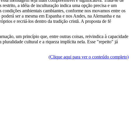
 essa mensagem seja mais compreensível e significativa. Trata-se de
 restrito, a idéia de inculturação indica uma opção precisa e um
o às condições ambientais cambiantes, conforme nos movamos entre os
 não poderá ser a mesma em Espanha e nos Andes, na Alemanha e na
prios e recriá-los dentro da tradição cristã. A proposta de fé
nação, um princípio que, entre outras coisas, reivindica à capacidade
pluralidade cultural e a riqueza implícita nela. Esse "repeito" já
(Clique aqui para ver o conteúdo completo)