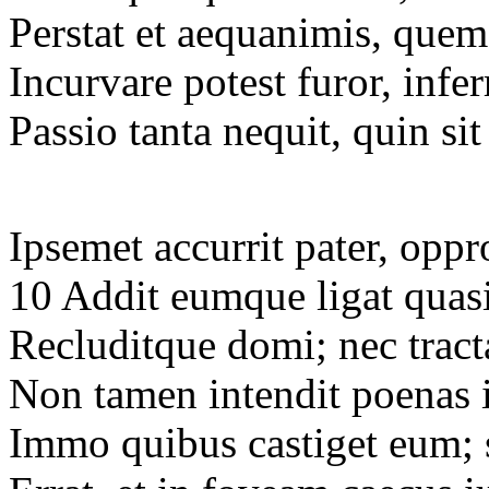
Perstat et aequanimis, quem
Incurvare potest furor, inf
Passio tanta nequit, quin sit
Ipsemet accurrit pater, oppr
10 Addit eumque ligat quas
Recluditque domi; nec tract
Non tamen intendit poenas 
Immo quibus castiget eum; 