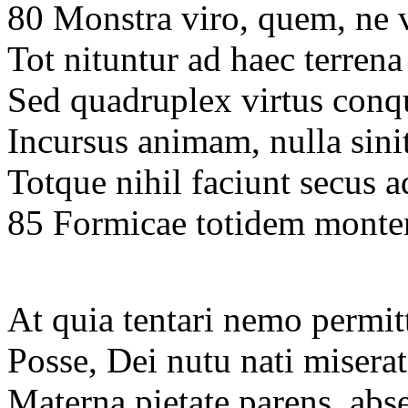
80 Monstra viro, quem, ne vo
Tot nituntur ad haec terren
Sed quadruplex virtus con
Incursus animam, nulla sini
Totque nihil faciunt secus 
85 Formicae totidem montem
At quia tentari nemo permitt
Posse, Dei nutu nati misera
Materna pietate parens, abs