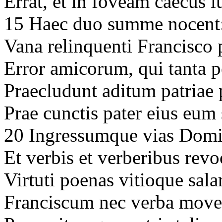
Errat, et in foveam caecus 
15 Haec duo summe nocent: 
Vana relinquenti Francisco
Error amicorum, qui tanta p
Praecludunt aditum patriae
Prae cunctis pater eius eu
20 Ingressumque vias Domin
Et verbis et verberibus revo
Virtuti poenas vitioque sal
Franciscum nec verba moven