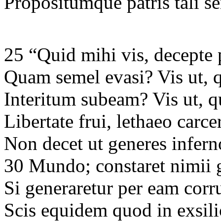
Propositumque patris tali se
25 “Quid mihi vis, decept
Quam semel evasi? Vis ut, 
Interitum subeam? Vis ut, 
Libertate frui, lethaeo car
Non decet ut generes infer
30 Mundo; constaret nimii g
Si generaretur per eam corr
Scis equidem quod in exsil