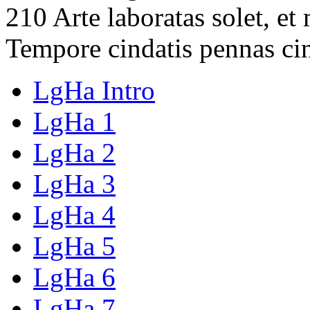
210 Arte laboratas solet, e
Tempore cindatis pennas ci
LgHa Intro
LgHa 1
LgHa 2
LgHa 3
LgHa 4
LgHa 5
LgHa 6
LgHa 7