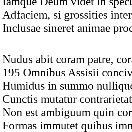
Iamque Deum videt in specu
Adfaciem, si grossities inter
Inclusae sineret animae pr
Nudus abit coram patre, co
195 Omnibus Assisii conciv
Humidus in summo nullique 
Cunctis mutatur contrarieta
Non est ambiguum quin co
Formas immutet quibus imm