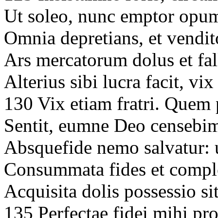
Ut soleo, nunc emptor opu
Omnia depretians, et vendi
Ars mercatorum dolus et fa
Alterius sibi lucra facit, vi
130 Vix etiam fratri. Que
Sentit, eumne Deo censebi
Absquefide nemo salvatur: u
Consummata fides et comple
Acquisita dolis possessio si
135 Perfectae fidei mihi pr