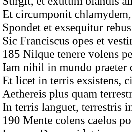
Surgit, et exutum blandis a
Et circumponit chlamydem,
Spondet et exsequitur rebu
Sic Franciscus opes et vest
185 Nilque tenere volens pe
Iam nihil in mundo praeter c
Et licet in terris exsistens, 
Aethereis plus quam terrest
In terris languet, terrestris 
190 Mente colens caelos po