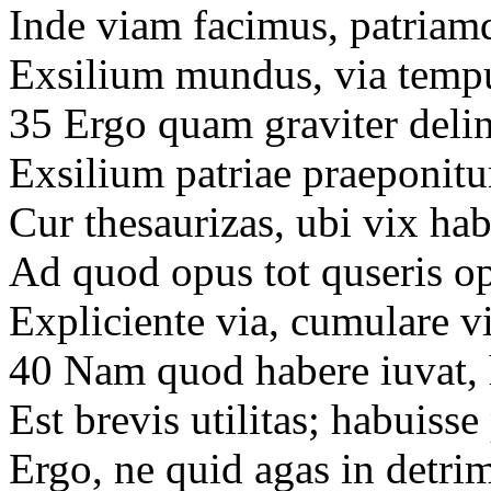
Inde viam facimus, patriam
Exsilium mundus, via tempu
35 Ergo quam graviter deli
Exsilium patriae praeponitu
Cur thesaurizas, ubi vix ha
Ad quod opus tot quseris o
Expliciente via, cumulare vi
40 Nam quod habere iuvat, 
Est brevis utilitas; habuiss
Ergo, ne quid agas in detrim