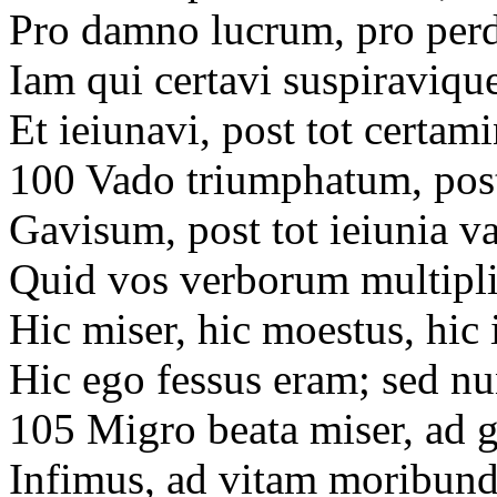
Pro damno lucrum, pro perd
Iam qui certavi suspiraviqu
Et ieiunavi, post tot certa
100 Vado triumphatum, post
Gavisum, post tot ieiunia 
Quid vos verborum multipli
Hic miser, hic moestus, hic
Hic ego fessus eram; sed n
105 Migro beata miser, ad g
Infimus, ad vitam moribundu