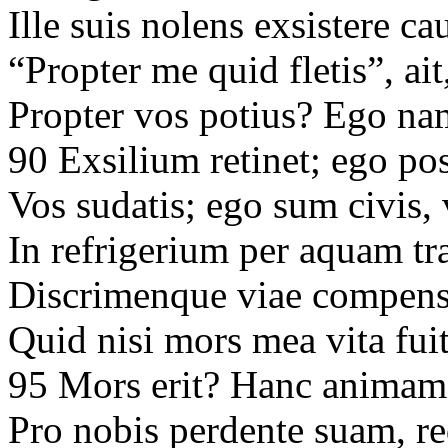
Ille suis nolens exsistere ca
“Propter me quid fletis”, ait
Propter vos potius? Ego na
90 Exsilium retinet; ego po
Vos sudatis; ego sum civis,
In refrigerium per aquam t
Discrimenque viae compens
Quid nisi mors mea vita fuit
95 Mors erit? Hanc animam
Pro nobis perdente suam, r