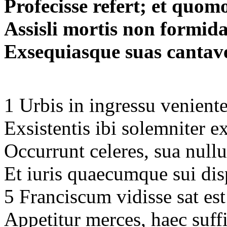
Profecisse refert; et quo
Assisli mortis non formid
Exsequiasque suas cantaver
1 Urbis in ingressu venien
Exsistentis ibi solemniter 
Occurrunt celeres, sua null
Et iuris quaecumque sui di
5 Franciscum vidisse sat es
Appetitur merces, haec suff