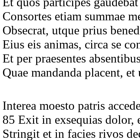
Et quos participes gaudebat
Consortes etiam summae me
Obsecrat, utque prius bene
Eius eis animas, circa se c
Et per praesentes absentib
Quae mandanda placent, et u
Interea moesto patris acced
85 Exit in exsequias dolor,
Stringit et in facies rivos 