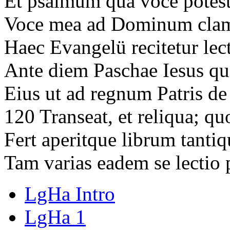
Et psalmum qua voce potest
Voce mea ad Dominum clama
Haec Evangelü recitetur lec
Ante diem Paschae Iesus qu
Eius ut ad regnum Patris d
120 Transeat, et reliqua; qu
Fert aperitque librum tanti
Tam varias eadem se lectio p
LgHa Intro
LgHa 1