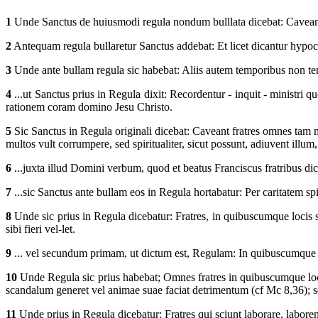
1
Unde Sanctus de huiusmodi regula nondum bulllata dicebat: Caveant si
2
Antequam regula bullaretur Sanctus addebat: Et licet dicantur hypocr
3
Unde ante bullam regula sic habebat: Aliis autem temporibus non ten
4
...ut Sanctus prius in Regula dixit: Recordentur - inquit - ministri
rationem coram domino Jesu Christo.
5
Sic Sanctus in Regula originali dicebat: Caveant fratres omnes tam 
multos vult corrumpere, sed spiritualiter, sicut possunt, adiuvent illum
6
...juxta illud Domini verbum, quod et beatus Franciscus fratribus dic
7
...sic Sanctus ante bullam eos in Regula hortabatur: Per caritatem spi
8
Unde sic prius in Regula dicebatur: Fratres, in quibuscumque locis sun
sibi fieri vel-let.
9
... vel secundum primam, ut dictum est, Regulam: In quibuscumque lo
10
Unde Regula sic prius habebat; Omnes fratres in quibuscumque locis 
scandalum generet vel animae suae faciat detrimentum (cf Mc 8,36); s
11
Unde prius in Regula dicebatur: Fratres qui sciunt laborare, labore