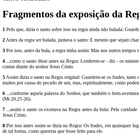
Fragmentos da exposição da Reg
1
Pelo que, dizia o santo sobre isso na regra ainda não bulada: Guar
2
Antes da regra ser bulada, juntava o santo: E mesmo que sejam cha
3
Por isso, antes da bula, a regra tinha assim: Mas nos outros tempos 
4
...como o santo disse antes na Regra: Lembrem-se - diz - os ministr
contas diante do senhor Jesus Cristo.
5
Assim dizia o santo na Regra original: Guardem-se os frades, tanto
muitos por causa do pecado de um, mas, espiritualmente, como podem,
6
...conforme aquela palavra do Senhor, que também o bem-aventurado
(Mt 20,25-26).
7
...assim o santo os exortava na Regra antes da bula: Pela caridade 
Jesus Cristo.
8
Por isso antes assim se dizia na Regra: Os frades, em quaisquer lu
de tal forma, como quereria que fosse feito para ele.