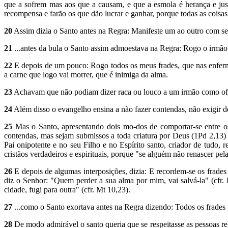
que a sofrem mas aos que a causam, e que a esmola é herança e just
recompensa e farão os que dão lucrar e ganhar, porque todas as cois
20
Assim dizia o Santo antes na Regra: Manifeste um ao outro com seg
21
...antes da bula o Santo assim admoestava na Regra: Rogo o irmão 
22
E depois de um pouco: Rogo todos os meus frades, que nas enferm
a carne que logo vai morrer, que é inimiga da alma.
23
Achavam que não podiam dizer raca ou louco a um irmão como ofensa
24
Além disso o evangelho ensina a não fazer contendas, não exigir de 
25
Mas o Santo, apresentando dois mo-dos de comportar-se entre o
contendas, mas sejam submissos a toda criatura por Deus (1Pd 2,13
Pai onipotente e no seu Filho e no Espírito santo, criador de tudo, 
cristãos verdadeiros e espirituais, porque "se alguém não renascer pela
26
E depois de algumas interposições, dizia: E recordem-se os frade
diz o Senhor: "Quem perder a sua alma por mim, vai salvá-la" (cfr
cidade, fugi para outra" (cfr. Mt 10,23).
27
...como o Santo exortava antes na Regra dizendo: Todos os frade
28
De modo admirável o santo queria que se respeitasse as pessoas re