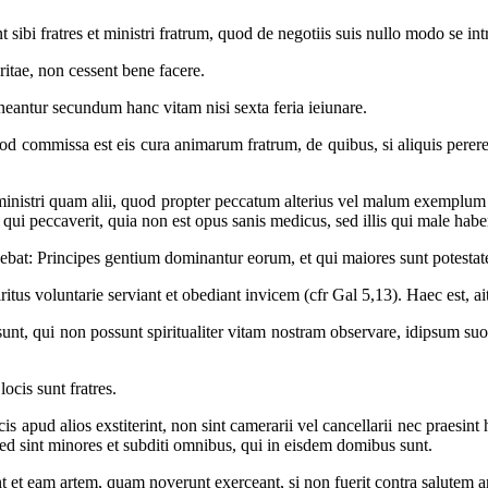
bi fratres et ministri fratrum, quod de negotiis suis nullo modo se int
itae, non cessent bene facere.
eantur secundum hanc vitam nisi sexta feria ieiunare.
 quod commissa est eis cura animarum fratrum, de quibus, si aliquis pe
ministri quam alii, quod propter peccatum alterius vel malum exemplum 
, qui peccaverit, quia non est opus sanis medicus, sed illis qui male habe
ebat: Principes gentium dominantur eorum, et qui maiores sunt potestate
ritus voluntarie serviant et obediant invicem (cfr Gal 5,13). Haec est, ai
t, qui non possunt spiritualiter vitam nostram observare, idipsum suo mi
cis sunt fratres.
apud alios exstiterint, non sint camerarii vel cancellarii nec praesint
ed sint minores et subditi omnibus, qui in eisdem domibus sunt.
nt et eam artem, quam noverunt exerceant, si non fuerit contra salutem 