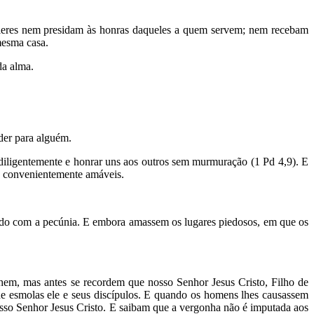
celeres nem presidam às honras daqueles a quem servem; nem recebam
mesma casa.
da alma.
der para alguém.
 diligentemente e honrar uns aos outros sem murmuração (1 Pd 4,9). E
 e convenientemente amáveis.
dado com a pecúnia. E embora amassem os lugares piedosos, em que os
hem, mas antes se recordem que nosso Senhor Jesus Cristo, Filho de
de esmolas ele e seus discípulos. E quando os homens lhes causassem
osso Senhor Jesus Cristo. E saibam que a vergonha não é imputada aos