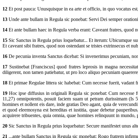
12
Et post pauca: Unusquisque in ea arte et officio, in quo vocatus e
13
Unde ante bullam in Regula sic ponebat: Servi Dei semper orationi v
14
Et ante bullam haec in Regula verba erant: Caveant fratres, quod n
15
Sic Sanctus in Regula prius loquebatur... Et iterum: Ubicumque sunt
Et caveant sibi fratres, quod non ostendant se tristes extrinsecus et n
16
De pecunia inventa Sanctus dicebat: Si invenerimus pecuniam, n
17
Sustinebat [Franciscus] quod fratres leprosis in magna necessit
diligerent, non tamen patiebatur, ut pro loco aliquo pecuniam quaerere
18
Et primae Regulae littera sic habebat: Cum necesse fuerit, vadant f
19
Hoc ipse diffusius in originali Regula sic ponebat: Cum necesse f
11,27) omnipotentis, posuit faciem suam ut petram durissimam (Is 50
homines et nollent eis dare, inde gratias Deo agant, quia de verecund
et quod eleemosyna est hereditas et iustitia, quae debetur pauperib
acquirere tribuentes, quia omnia, quae homines relinquunt in mundo, 
20
Sic Sanctus in Regula prius loquebatur: Secure manifestet unus alter
21
...ante bullam Sanctus in Regula sic monebat: Rogo fratrem infirm