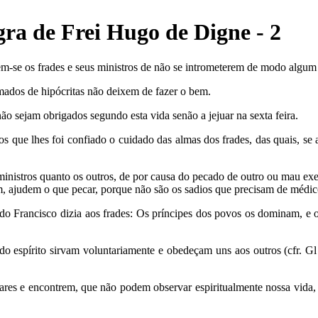
ra de Frei Hugo de Digne - 2
dem-se os frades e seus ministros de não se intrometerem de modo algum
mados de hipócritas não deixem de fazer o bem.
não sejam obrigados segundo esta vida senão a jejuar na sexta feira.
os que lhes foi confiado o cuidado das almas dos frades, das quais, s
 ministros quanto os outros, de por causa do pecado de outro ou mau e
 ajudem o que pecar, porque não são os sadios que precisam de médico 
 Francisco dizia aos frades: Os príncipes dos povos os dominam, e os
do espírito sirvam voluntariamente e obedeçam uns aos outros (cfr. Gl
gares e encontrem, que não podem observar espiritualmente nossa vida