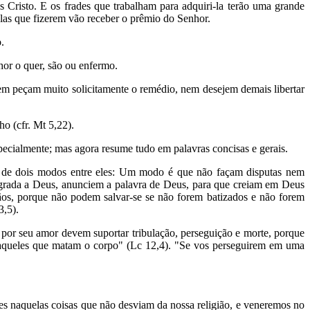
 Cristo. E os frades que trabalham para adquiri-la terão uma grande
las que fizerem vão receber o prêmio do Senhor.
.
hor o quer, são ou enfermo.
em peçam muito solicitamente o remédio, nem desejem demais libertar
o (cfr. Mt 5,22).
specialmente; mas agora resume tudo em palavras concisas e gerais.
se de dois modos entre eles: Um modo é que não façam disputas nem
agrada a Deus, anunciem a palavra de Deus, para que creiam em Deus
istãos, porque não podem salvar-se se não forem batizados e não forem
3,5).
 por seu amor devem suportar tribulação, perseguição e morte, porque
m aqueles que matam o corpo" (Lc 12,4). "Se vos perseguirem em uma
res naquelas coisas que não desviam da nossa religião, e veneremos no