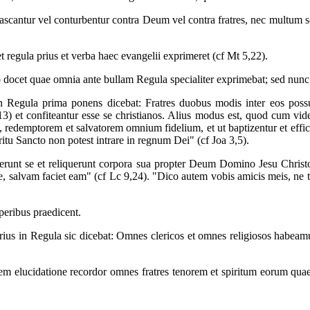
ascantur vel conturbentur contra Deum vel contra fratres, nec multum so
t regula prius et verba haec evangelii exprimeret (cf Mt 5,22).
 docet quae omnia ante bullam Regula specialiter exprimebat; sed nunc
gula prima ponens dicebat: Fratres duobus modis inter eos possunt 
,13) et confiteantur esse se christianos. Alius modus est, quod cum v
demptorem et salvatorem omnium fidelium, et ut baptizentur et efficiantu
piritu Sancto non potest intrare in regnum Dei" (cf Joa 3,5).
derunt se et reliquerunt corpora sua propter Deum Domino Jesu Christo
salvam faciet eam" (cf Lc 9,24). "Dico autem vobis amicis meis, ne te
peribus praedicent.
ius in Regula sic dicebat: Omnes clericos et omnes religiosos habeamus
em elucidatione recordor omnes fratres tenorem et spiritum eorum quae i