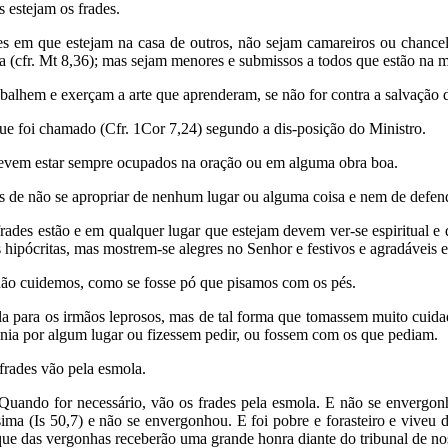
 estejam os frades.
res em que estejam na casa de outros, não sejam camareiros ou chan
 (cfr. Mt 8,36); mas sejam menores e submissos a todos que estão na 
abalhem e exerçam a arte que aprenderam, se não for contra a salvação 
e foi chamado (Cfr. 1Cor 7,24) segundo a dis-posição do Ministro.
devem estar sempre ocupados na oração ou em alguma obra boa.
es de não se apropriar de nenhum lugar ou alguma coisa e nem de defen
rades estão e em qualquer lugar que estejam devem ver-se espiritual e
os hipócritas, mas mostrem-se alegres no Senhor e festivos e agradáveis
não cuidemos, como se fosse pó que pisamos com os pés.
la para os irmãos leprosos, mas de tal forma que tomassem muito cui
ia por algum lugar ou fizessem pedir, ou fossem com os que pediam.
 frades vão pela esmola.
Quando for necessário, vão os frades pela esmola. E não se envergon
ima (Is 50,7) e não se envergonhou. E foi pobre e forasteiro e viveu 
que das vergonhas receberão uma grande honra diante do tribunal de n