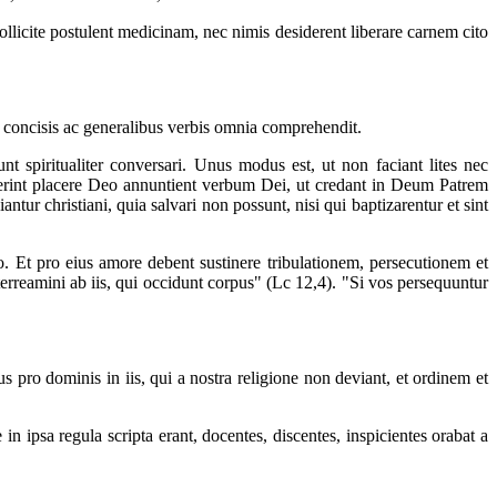
llicite postulent medicinam, nec nimis desiderent liberare carnem cito
 concisis ac generalibus verbis omnia comprehendit.
spiritualiter conversari. Unus modus est, ut non faciant lites nec
iderint placere Deo annuntient verbum Dei, ut credant in Deum Patrem
r christiani, quia salvari non possunt, nisi qui baptizarentur et sint
. Et pro eius amore debent sustinere tribulationem, persecutionem et
rreamini ab iis, qui occidunt corpus" (Lc 12,4). "Si vos persequuntur
 pro dominis in iis, qui a nostra religione non deviant, et ordinem et
n ipsa regula scripta erant, docentes, discentes, inspicientes orabat a