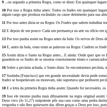
9
...ou segundo a primeira Regra, como se disse: Em quaisquer lugares
10
Por isso a Regra tinha antes: Todos os frades em quaisquer luga
algum cargo que produza escândalo ou cause detrimento para sua alma
11
Por isso antes dizia-se na Regra: Os Frades que sabem trabalhar tr
12
E depois de um pouco: Cada um permaneça na arte ou ofício em qu
13
Por isso punha assim na Regra antes da bula: Os servos de Deus 
14
E, antes da bula, estas eram as palavras na Regra: Cuidem os frad
15
Assim dizia o Santo na Regra antes... E ainda: Onde quer que os f
guardem-se os frades de se mostrar exteriormente tristes e carrancud
16
Sobre a pecúnia achada, o Santo dizia: Se encontrarmos pecúnia, 
17
Sustinha [Francisco] que em grande necessidade devia pedir esmo
frades se hospedavam ou moravam, não suportava que pedissem pecún
18
E a letra da primeira Regra tinha assim: Quando for necessário, os
19
Isso ele mesmo punha mais difusamente na regra original assim: 
Deus vivo (Jo 11,27) onipotente pôs sua cara como uma pedra duríss
vergonha e não lhes quisessem dar, dêem graças a Deus por isso, por