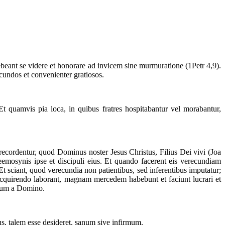
debeant se videre et honorare ad invicem sine murmuratione (1Petr 4,9).
ucundos et convenienter gratiosos.
t quamvis pia loca, in quibus fratres hospitabantur vel morabantur,
recordentur, quod Dominus noster Jesus Christus, Filius Dei vivi (Joa
eemosynis ipse et discipuli eius. Et quando facerent eis verecundiam
t sciant, quod verecundia non patientibus, sed inferentibus imputatur;
 acquirendo laborant, magnam mercedem habebunt et faciunt lucrari et
mium a Domino.
s, talem esse desideret, sanum sive infirmum.