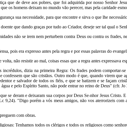
iça que de deve aos pobres, que foi adquirida por nosso Senhor Jesus
as que os homens deixam no mundo vão perecer, mas pela caridade esmo
urança sua necessidade, para que encontre e sirva o que lhe necessário
doente que dando graças por tudo ao Criador, deseje ser tal qual o Sen
idades não se irem nem perturbem contra Deus ou contra os frades, n
, pois era expresso antes pela regra e por essas palavras do evangelh
volta, não resistir ao mal, coisas essas que a regra antes expressava e
s incrédulos, dizia na primeira Regra: Os frades podem comportar-
) e confessem que são cristãos. Outro modo é que, quando virem que 
redentor e salvador de todos os fiéis, e que se batizem e se façam cr
 água e pelo Espírito Santo, não pode entrar no reino de Deus" (cfr. Jo 
s que se deram e deixaram sua corpos por Deus Se-nhor Jesus Cristo. E
. Lc 9,24). "Digo porém a vós meus amigos, não vos aterrorizeis co
s preguem com obras.
ligiosas: Tenhamos todos os clérigos e todos os religiosos como senho