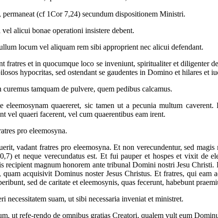
st, permaneat (cf 1Cor 7,24) secundum dispositionem Ministri.
el alicui bonae operationi insistere debent.
ullum locum vel aliquam rem sibi approprient nec alicui defendant.
 fratres et in quocumque loco se inveniunt, spiritualiter et diligenter 
ubilosos hypocritas, sed ostendant se gaudentes in Domino et hilares et i
on curemus tamquam de pulvere, quem pedibus calcamus.
ate eleemosynam quaereret, sic tamen ut a pecunia multum caverent. E
nt vel quaeri facerent, vel cum quaerentibus eam irent.
ratres pro eleemosyna.
uerit, vadant fratres pro eleemosyna. Et non verecundentur, sed magis 
,7) et neque verecundatus est. Et fui pauper et hospes et vixit de el
iis recipient magnum honorem ante tribunal Domini nostri Jesu Christi. E
us, quam acquisivit Dominus noster Jesus Christus. Et fratres, qui eam
peribunt, sed de caritate et eleemosynis, quas fecerunt, habebunt prae
i necessitatem suam, ut sibi necessaria inveniat et ministret.
um, ut refe-rendo de omnibus gratias Creatori, qualem vult eum Dominu