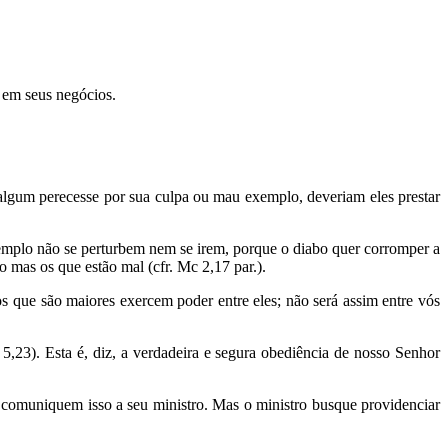
 em seus negócios.
e algum perecesse por sua culpa ou mau exemplo, deveriam eles prestar
xemplo não se perturbem nem se irem, porque o diabo quer corromper a
mas os que estão mal (cfr. Mc 2,17 par.).
 que são maiores exercem poder entre eles; não será assim entre vós
 5,23). Esta é, diz, a verdadeira e segura obediência de nosso Senhor
, comuniquem isso a seu ministro. Mas o ministro busque providenciar