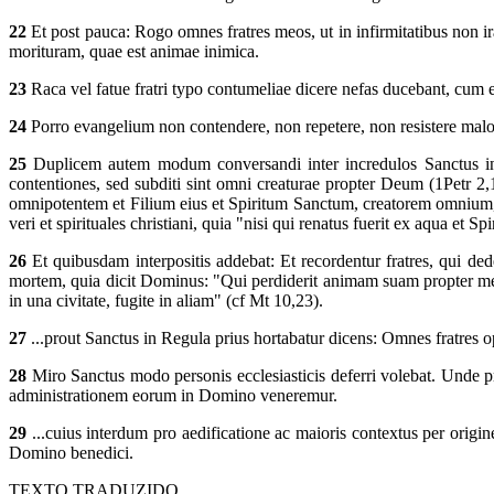
22
Et post pauca: Rogo omnes fratres meos, ut in infirmitatibus non ir
morituram, quae est animae inimica.
23
Raca vel fatue fratri typo contumeliae dicere nefas ducebant, cum e
24
Porro evangelium non contendere, non repetere, non resistere malo
25
Duplicem autem modum conversandi inter incredulos Sanctus in Re
contentiones, sed subditi sint omni creaturae propter Deum (1Petr 2
omnipotentem et Filium eius et Spiritum Sanctum, creatorem omnium, re
veri et spirituales christiani, quia "nisi qui renatus fuerit ex aqua et S
26
Et quibusdam interpositis addebat: Et recordentur fratres, qui de
mortem, quia dicit Dominus: "Qui perdiderit animam suam propter me, 
in una civitate, fugite in aliam" (cf Mt 10,23).
27
...prout Sanctus in Regula prius hortabatur dicens: Omnes fratres o
28
Miro Sanctus modo personis ecclesiasticis deferri volebat. Unde pr
administrationem eorum in Domino veneremur.
29
...cuius interdum pro aedificatione ac maioris contextus per origin
Domino benedici.
TEXTO TRADUZIDO