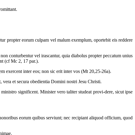
romittant.
reretur propter eorum culpam vel malum exemplum, oportebit eis reddere
non conturbentur vel irascantur, quia diabolus propter peccatum unius
nt (cf Mc 2, 17 par.).
m exercent inter eos; non sic erit inter vos (Mt 20,25-26a).
t, vera et secura obedientia Domini nostri Jesu Christi.
nistro significent. Minister vero taliter studeat provi-dere, sicut ipse
 honoribus eorum quibus serviunt; nec recipiant aliquod officium, quod
animae.