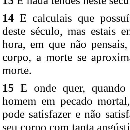
13
E nada tendes neste sécu
14
E calculais que possuí
deste século, mas estais e
hora, em que não pensais, 
corpo, a morte se aproxi
morte.
15
E onde quer, quando 
homem em pecado mortal, s
pode satisfazer e não satis
seu corpo com tanta angúst