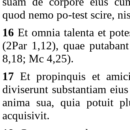
suam de corpore eius cum 
quod nemo po-test scire, nisi
16
Et omnia talenta et pote
(2Par 1,12), quae putabant
8,18; Mc 4,25).
17
Et propinquis et amicis
diviserunt substantiam eius
anima sua, quia potuit pl
acquisivit.