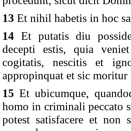
procedunt, sicut dicit Domi
13
Et nihil habetis in hoc s
14
Et putatis diu posside
decepti estis, quia veni
cogitatis, nescitis et ign
appropinquat et sic moritur
15
Et ubicumque, quandoc
homo in criminali peccato si
potest satisfacere et non 