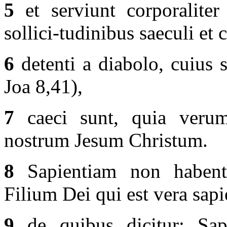
5
et serviunt corporaliter
sollici-tudinibus saeculi et 
6
detenti a diabolo, cuius su
Joa 8,41),
7
caeci sunt, quia ver
nostrum Jesum Christum.
8
Sapientiam non habent 
Filium Dei qui est vera sapie
9
de quibus dicitur: Sapi