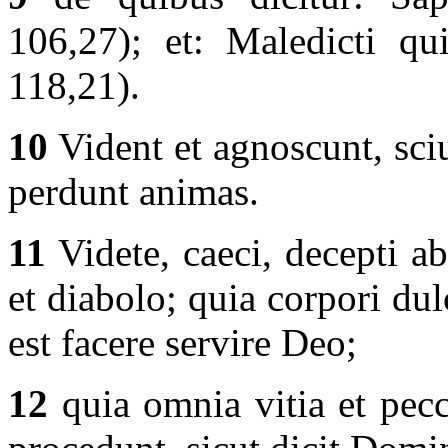
106,27); et: Maledicti qu
118,21).
10
Vident et agnoscunt, sciu
perdunt animas.
11
Videte, caeci, decepti ab
et diabolo; quia corpori du
est facere servire Deo;
12
quia omnia vitia et pec