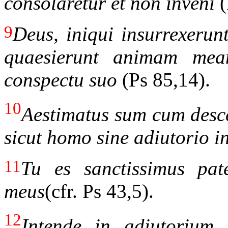
consolaretur et non inveni
(
9
Deus, iniqui insurrexerun
quaesierunt animam mea
conspectu suo
(Ps 85,14).
10
Aestimatus sum cum desce
sicut homo sine adiutorio i
11
Tu es sanctissimus p
meus
(cfr. Ps 43,5).
12
Intende in adiutoriu