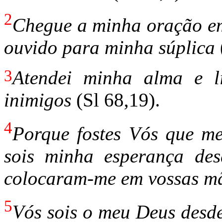
2
Chegue a minha oração em 
ouvido para minha súplica
3
Atendei minha alma e li
inimigos
(Sl 68,19).
4
Porque fostes Vós que me
sois minha esperança de
colocaram-me em vossas mã
5
Vós sois o meu Deus desde