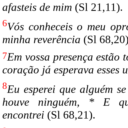
afasteis de mim
(Sl 21,11).
6
Vós conheceis o meu opr
minha reverência
(Sl 68,20)
7
Em vossa presença estão t
coração já esperava esses 
8
Eu esperei que alguém s
houve ninguém, * E q
encontrei
(Sl 68,21).