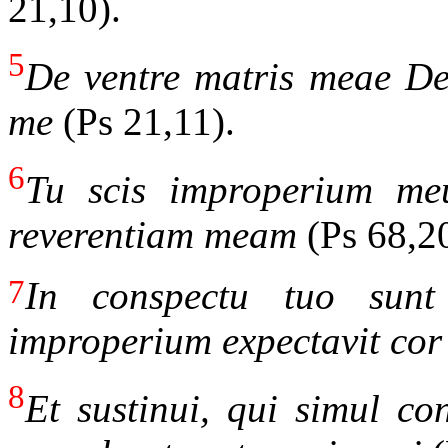
21,10).
5
De ventre matris meae Deu
me
(Ps 21,11).
6
Tu scis improperium m
reverentiam meam
(Ps 68,2
7
In conspectu tuo sun
improperium expectavit co
8
Et sustinui, qui simul con