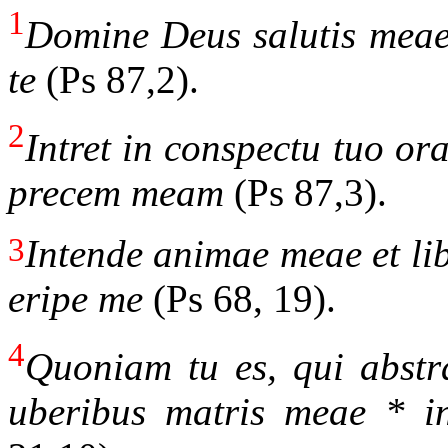
1
Domine Deus salutis meae 
te
(Ps 87,2).
2
Intret in conspectu tuo o
precem meam
(Ps 87,3).
3
Intende animae meae et li
eripe me
(Ps 68, 19).
4
Quoniam tu es, qui abstr
uberibus matris meae * i