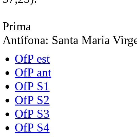
Prima
Antífona: Santa Maria Vir
OfP est
OfP ant
OfP S1
OfP S2
OfP S3
OfP S4