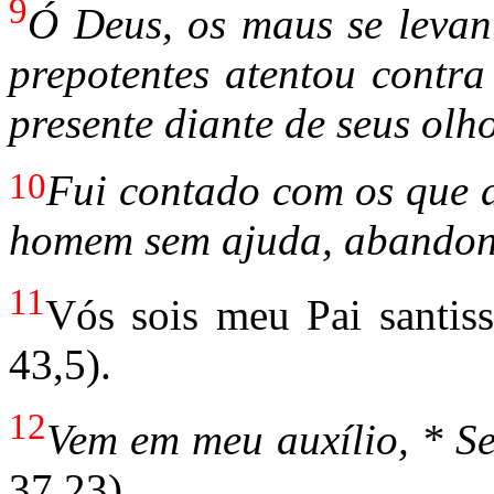
9
Ó Deus, os maus se leva
prepotentes atentou contra
presente diante de seus olh
10
Fui contado com os que d
homem sem ajuda, abandon
11
Vós sois meu Pai santis
43,5).
12
Vem em meu auxílio, * S
37,23).