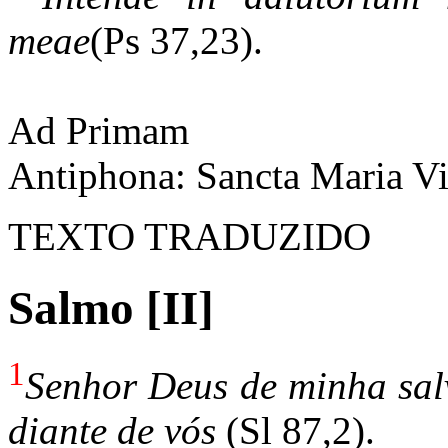
meae
(Ps 37,23).
Ad Primam
Antiphona: Sancta Maria V
TEXTO TRADUZIDO
Salmo [II]
1
Senhor Deus de minha salv
diante de vós
(Sl 87,2).