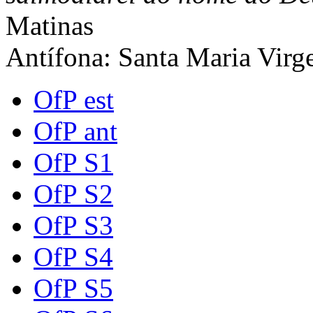
Matinas
Antífona: Santa Maria Vir
OfP est
OfP ant
OfP S1
OfP S2
OfP S3
OfP S4
OfP S5