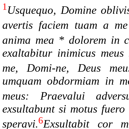
1
Usquequo, Domine oblivi
avertis faciem tuam a m
anima mea * dolorem in 
exaltabitur inimicus meus
me, Domi-ne, Deus meu
umquam obdormiam in mor
meus: Praevalui advers
exsultabunt si motus fuero
6
speravi.
Exsultabit cor 