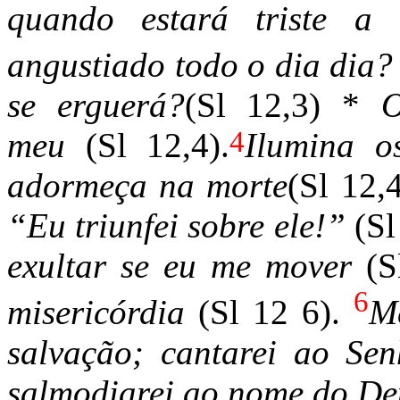
quando estará triste 
angustiado todo o dia dia
se erguerá?
(Sl 12,3) *
O
4
meu
(Sl 12,4).
Ilumina o
adormeça na morte
(Sl 12,
“Eu triunfei sobre ele!”
(Sl
exultar se eu me mover
(S
6
misericórdia
(Sl 12 6).
Me
salvação; cantarei ao Se
salmodiarei ao nome do De