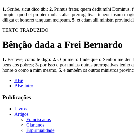
1.
Scribe, sicut dico tibi:
2.
Primus frater, quem dedit mihi Dominus, fu
propter quod et propter multas alias prerrogativas teneor ipsum magis
diligat et honoret tanquam meipsum,
5.
et etiam alii ministri provincial
TEXTO TRADUZIDO
Bênção dada a Frei Bernardo
1.
Escreve, como te digo:
2.
O primeiro frade que o Senhor me deu fo
bens aos pobres;
3.
por isso e por muitas outras prerrogativas tenho 
honre-o como a mim mesmo,
5.
e também os outros ministros provinci
BBe
BBe Intro
Publicações
Livros
Artigos
Franciscanos
Clarianos
Espiritualidade