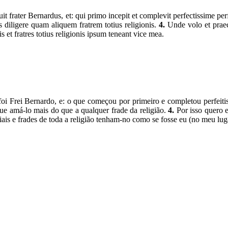
it frater Bernardus, et: qui primo incepit et complevit perfectissime p
 diligere quam aliquem fratrem totius religionis.
4.
Unde volo et praec
is et fratres totius religionis ipsum teneant vice mea.
i Frei Bernardo, e: o que começou por primeiro e completou perfeitis
que amá-lo mais do que a qualquer frade da religião.
4.
Por isso quero 
ais e frades de toda a religião tenham-no como se fosse eu (no meu lug