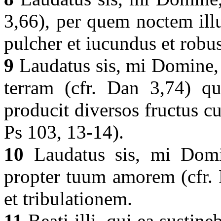
3,66), per quem noctem illu
pulcher et iucundus et robust
9
Laudatus sis, mi Domine,
terram (cfr. Dan 3,74) qu
producit diversos fructus cu
Ps 103, 13-14).
10
Laudatus sis, mi Domin
propter tuum amorem (cfr. 
et tribulationem.
11
Beati illi, qui ea sustine