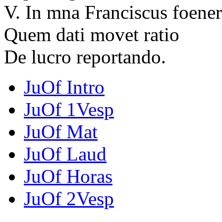
V. In mna Franciscus foener
Quem dati movet ratio
De lucro reportando.
JuOf Intro
JuOf 1Vesp
JuOf Mat
JuOf Laud
JuOf Horas
JuOf 2Vesp