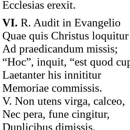
Ecclesias erexit.
VI.
R. Audit in Evangelio
Quae quis Christus loquitu
Ad praedicandum missis;
“Hoc”, inquit, “est quod cu
Laetanter his innititur
Memoriae commissis.
V. Non utens virga, calceo,
Nec pera, fune cingitur,
Duplicibus dimissis.