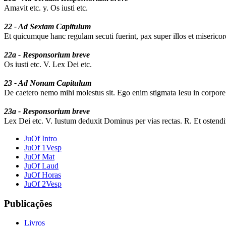
Amavit etc. y. Os iusti etc.
22 - Ad Sextam Capitulum
Et quicumque hanc regulam secuti fuerint, pax super illos et misericord
22a - Responsorium breve
Os iusti etc. V. Lex Dei etc.
23 - Ad Nonam Capitulum
De caetero nemo mihi molestus sit. Ego enim stigmata Iesu in corpore 
23a - Responsorium breve
Lex Dei etc. V. Iustum deduxit Dominus per vias rectas. R. Et ostendit
JuOf Intro
JuOf 1Vesp
JuOf Mat
JuOf Laud
JuOf Horas
JuOf 2Vesp
Publicações
Livros