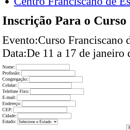
Centro Franciscano de Es
Inscrição Para o Curso
Evento:
Curso Franciscano 
Data:
De 11 a 17 de janeiro
Nome:
Profissão:
Congregação:
Celular:
Telefone Fixo:
E-mail:
Endereço:
CEP:
Cidade:
Estado: