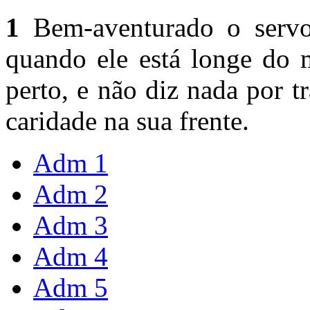
1
Bem-aventurado o servo
quando ele está longe do 
perto, e não diz nada por t
caridade na sua frente.
Adm 1
Adm 2
Adm 3
Adm 4
Adm 5