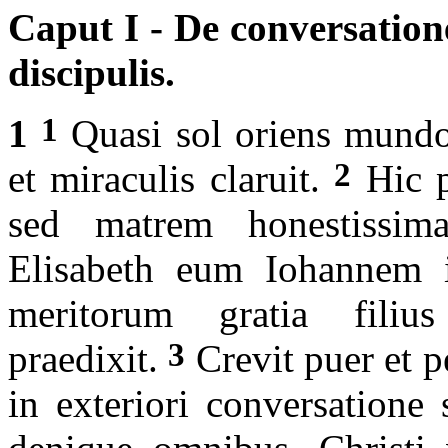
Caput I - De conversatione
discipulis.
1
1
Quasi sol oriens mundo 
2
et miraculis claruit.
Hic p
sed matrem honestissim
Elisabeth eum Iohannem i
meritorum gratia filiu
3
praedixit.
Crevit puer et 
in exteriori conversatione