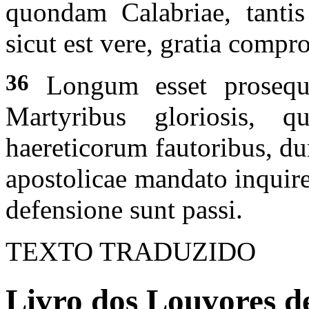
quondam Calabriae, tantis 
sicut est vere, gratia compr
36
Longum esset prosequi
Martyribus gloriosis,
haereticorum fautoribus, d
apostolicae mandato inquirer
defensione sunt passi.
TEXTO TRADUZIDO
Livro dos Louvores de