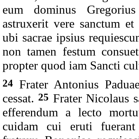
eum dominus Gregorius
astruxerit vere sanctum e
ubi sacrae ipsius requiescun
non tamen festum consueta 
propter quod iam Sancti cu
24
Frater Antonius Paduae
25
cessat.
Frater Nicolaus sa
efferendum a lecto mortu
cuidam cui eruti fuerant 