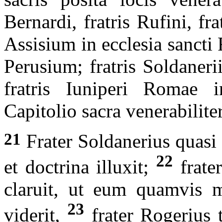
Bernardi, fratris Rufini, fr
Assisium in ecclesia sancti 
Perusium; fratris Soldanerii
fratris Iuniperi Romae 
Capitolio sacra venerabilite
21
Frater Soldanerius quasi
22
et doctrina illuxit;
frater
claruit, ut eum quamvis 
23
viderit,
frater Rogerius t