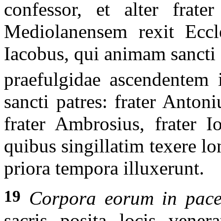
confessor, et alter frat
Mediolanensem rexit Eccl
Iacobus, qui animam sancti Pa
praefulgidae ascendentem 
sancti patres: frater Antoni
frater Ambrosius, frater I
quibus singillatim texere l
priora tempora illuxerunt.
19
Corpora eorum in pace
sacris posita locis vener