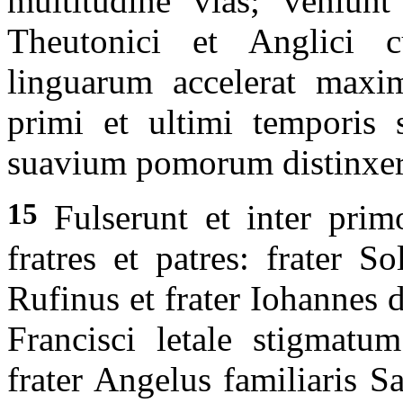
multitudine vias; veniunt 
Theutonici et Anglici c
linguarum accelerat maxi
primi et ultimi temporis
suavium pomorum distinxer
15
Fulserunt et inter primo
fratres et patres: frater So
Rufinus et frater Iohannes 
Francisci letale stigmat
frater Angelus familiaris S