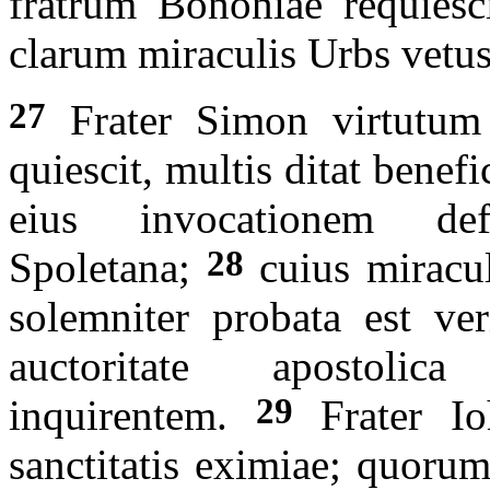
fratrum Bononiae requiesci
clarum miraculis Urbs vetus
27
Frater Simon virtutum 
quiescit, multis ditat benef
eius invocationem de
28
Spoletana;
cuius miracul
solemniter probata est ve
auctoritate apostoli
29
inquirentem.
Frater Ioh
sanctitatis eximiae; quorum 