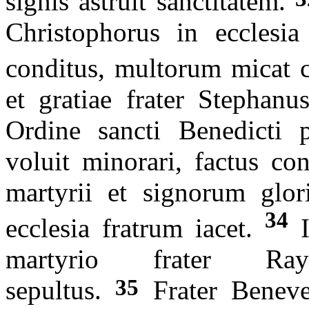
signis astruit sanctitatem.
Christophorus in ecclesia
conditus, multorum micat c
et gratiae frater Stephan
Ordine sancti Benedicti 
voluit minorari, factus con
martyrii et signorum glor
34
ecclesia fratrum iacet.
martyrio frater Ray
35
sepultus.
Frater Beneven