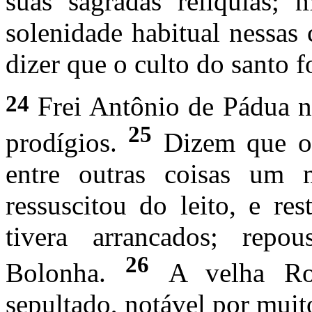
suas sagradas relíquias; 
solenidade habitual nessas 
dizer que o culto do santo f
24
Frei Antônio de Pádua n
25
prodígios.
Dizem que o 
entre outras coisas um 
ressuscitou do leito, e re
tivera arrancados; rep
26
Bolonha.
A velha Rom
sepultado, notável por muit