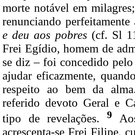
morte notável em milagres
renunciando perfeitament
e deu aos pobres
(cf. Sl 
Frei Egídio, homem de admi
se diz – foi concedido pel
ajudar eficazmente, quand
respeito
ao bem da alm
referido devoto Geral e Ca
9
tipo de revelações.
Aos
acrescenta-se Frei Filipe, c