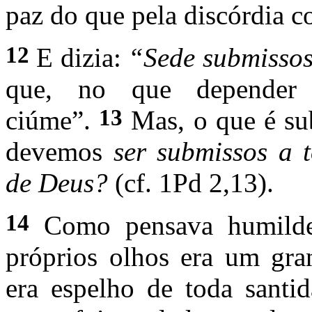
paz do que pela discórdia c
12
E dizia:
“Sede submisso
que, no que depender
13
ciúme”.
Mas, o que é sub
devemos
ser submissos a 
de Deus?
(cf. 1Pd 2,13).
14
Como pensava humilde
próprios olhos era um gra
era espelho de toda santi