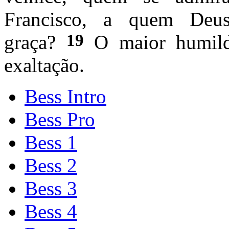
Francisco, a quem Deus
19
graça?
O maior humilde
exaltação.
Bess Intro
Bess Pro
Bess 1
Bess 2
Bess 3
Bess 4