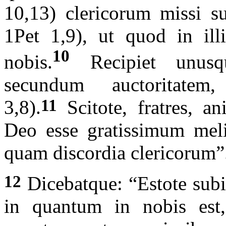
10,13) clericorum missi s
1Pet 1,9), ut quod in ill
10
nobis.
Recipiet unu
secundum auctoritate
11
3,8).
Scitote, fratres, a
Deo esse gratissimum meli
quam discordia clericorum”
12
Dicebatque: “Estote subiec
in quantum in nobis est,