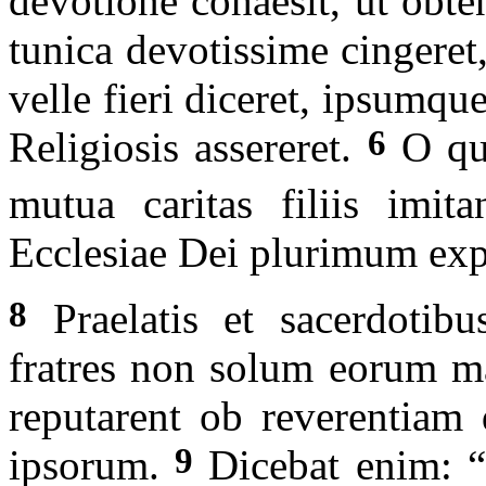
devotione cohaesit, ut obt
tunica devotissime cingere
velle fieri diceret, ipsumqu
6
Religiosis assereret.
O qua
mutua caritas filiis imita
Ecclesiae Dei plurimum exp
8
Praelatis et sacerdotibu
fratres non solum eorum ma
reputarent ob reverentiam di
9
ipsorum.
Dicebat enim: “