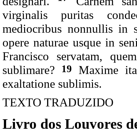
designari.
Carnem san
virginalis puritas condec
mediocribus nonnullis in 
opere naturae usque in sen
Francisco servatam, quem
19
sublimare?
Maxime itaq
exaltatione sublimis.
TEXTO TRADUZIDO
Livro dos Louvores de