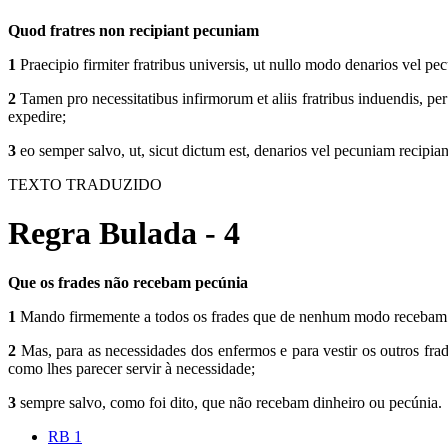
Quod fratres non recipiant pecuniam
1
Praecipio firmiter fratribus universis, ut nullo modo denarios vel pe
2
Tamen pro necessitatibus infirmorum et aliis fratribus induendis, per 
expedire;
3
eo semper salvo, ut, sicut dictum est, denarios vel pecuniam recipian
TEXTO TRADUZIDO
Regra Bulada - 4
Que os frades não recebam pecúnia
1
Mando firmemente a todos os frades que de nenhum modo recebam di
2
Mas, para as necessidades dos enfermos e para vestir os outros frade
como lhes parecer servir à necessidade;
3
sempre salvo, como foi dito, que não recebam dinheiro ou pecúnia.
RB 1