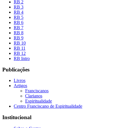
RB 2
RB 3
RB 4
RB 5
RB 6
RB 7
RB 8
RB 9
RB 10
RB 11
RB 12
RB Intro
Publicações
Livros
Artigos
Franciscanos
Clarianos
Espiritualidade
Centro Franciscano de Espiritualidade
Institucional