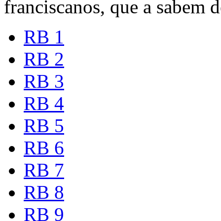
franciscanos, que a sabem d
RB 1
RB 2
RB 3
RB 4
RB 5
RB 6
RB 7
RB 8
RB 9