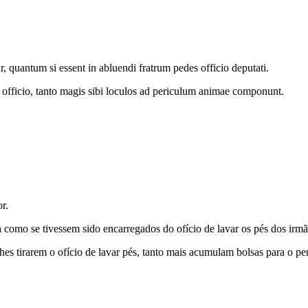
tur, quantum si essent in abluendi fratrum pedes officio deputati.
 officio, tanto magis sibi loculos ad periculum animae componunt.
r.
a como se ti­vessem sido encarregados do ofício de lavar os pés dos irmã
lhes tirarem o ofício de lavar pés, tanto mais acumulam bolsas para o pe