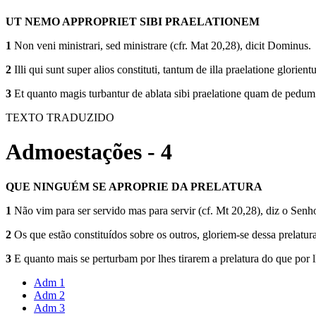
UT NEMO APPROPRIET SIBI PRAELATIONEM
1
Non veni ministrari, sed ministrare (cfr. Mat 20,28), dicit Dominus.
2
Illi qui sunt super alios constituti, tantum de illa praelatione glorien
3
Et quanto magis turbantur de ablata sibi praelatione quam de pedum
TEXTO TRADUZIDO
Admoestações - 4
QUE NINGUÉM SE APROPRIE DA PRELATURA
1
Não vim para ser servido mas para ser­vir (cf. Mt 20,28), diz o Senho
2
Os que estão constituídos sobre os ou­tros, gloriem-se dessa prelatur
3
E quanto mais se pertur­bam por lhes tirarem a prelatura do que por 
Adm 1
Adm 2
Adm 3