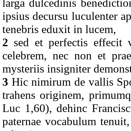
larga dulcedinis benedictio
ipsius decursu luculenter 
tenebris eduxit in lucem,
2
sed et perfectis effecit 
celebrem, nec non et praec
mysteriis insigniter demonst
3
Hic nimirum de vallis Spol
trahens originem, primumqu
Luc 1,60), dehinc Francisc
paternae vocabulum tenuit,