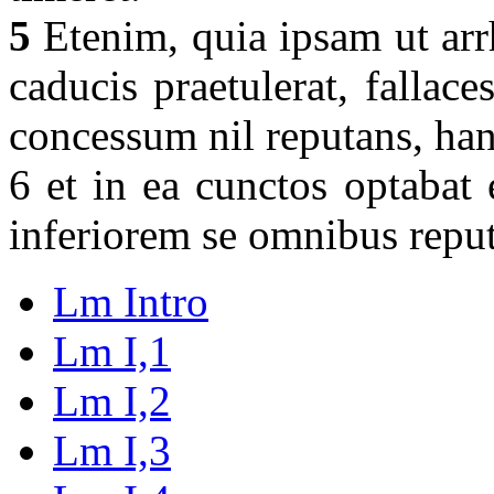
5
Etenim, quia ipsam ut arr
caducis praetulerat, fallac
concessum nil reputans, ha
6 et in ea cunctos optabat
inferiorem se omnibus reput
Lm Intro
Lm I,1
Lm I,2
Lm I,3