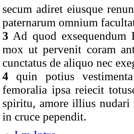
secum adiret eiusque renunt
paternarum omnium faculta
3
Ad quod exsequendum Dom
mox ut pervenit coram anti
cunctatus de aliquo nec exe
4
quin potius vestimenta
femoralia ipsa reiecit totu
spiritu, amore illius nudar
in cruce pependit.