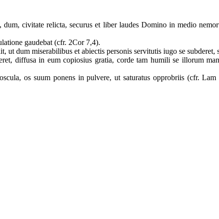
um, civitate relicta, securus et liber laudes Domino in medio nemorum
ulatione gaudebat (cfr. 2Cor 7,4).
it, ut dum miserabilibus et abiectis personis servitutis iugo se subdere
 diffusa in eum copiosius gratia, corde tam humili se illorum manci
cula, os suum ponens in pulvere, ut saturatus opprobriis (cfr. Lam 3,2