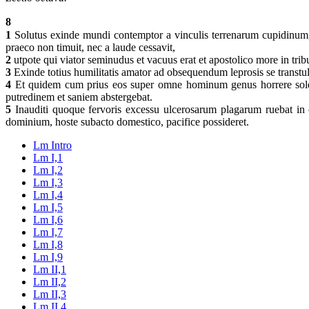
8
1
Solutus exinde mundi contemptor a vinculis terrenarum cupidinum, d
praeco non timuit, nec a laude cessavit,
2
utpote qui viator seminudus et vacuus erat et apostolico more in trib
3
Exinde totius humilitatis amator ad obsequendum leprosis se transtul
4
Et quidem cum prius eos super omne hominum genus horrere soleret,
putredinem et saniem abstergebat.
5
Inauditi quoque fervoris excessu ulcerosarum plagarum ruebat in os
dominium, hoste subacto domestico, pacifice possideret.
Lm Intro
Lm I,1
Lm I,2
Lm I,3
Lm I,4
Lm I,5
Lm I,6
Lm I,7
Lm I,8
Lm I,9
Lm II,1
Lm II,2
Lm II,3
Lm II,4