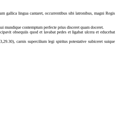
 gallica lingua cantaret, occurrentibus sibi latronibus, magni Regis
t, sui mundique contemptum perfecte prius disceret quam doceret.
pavit obsequiis quod et lavabat pedes et ligabat ulcera et educebat
9.30), carnis supercilium legi spiritus potestative subiceret suique