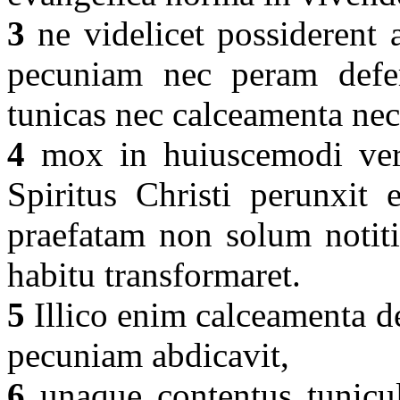
3
ne videlicet possiderent
pecuniam nec peram defer
tunicas nec calceamenta ne
4
mox in huiuscemodi verb
Spiritus Christi perunxit 
praefatam non solum notiti
habitu transformaret.
5
Illico enim calceamenta de
pecuniam abdicavit,
6
unaque contentus tunicul