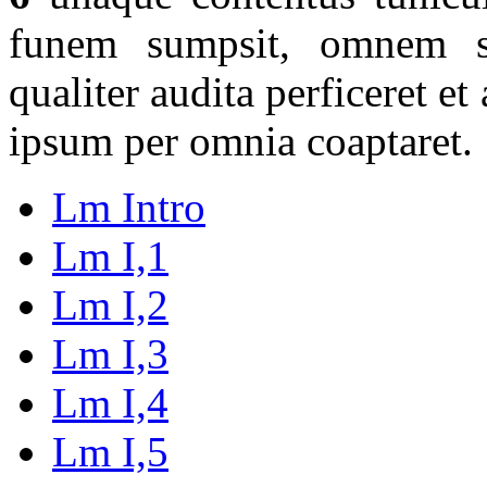
funem sumpsit, omnem so
qualiter audita perficeret et
ipsum per omnia coaptaret.
Lm Intro
Lm I,1
Lm I,2
Lm I,3
Lm I,4
Lm I,5