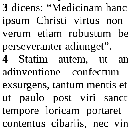
3
dicens: “Medicinam hanc f
ipsum Christi virtus non s
verum etiam robustum bel
perseveranter adiunget”.
4
Statim autem, ut anti
adinventione confectum
exsurgens, tantum mentis et
ut paulo post viri sanct
tempore loricam portaret
contentus cibariis, nec v