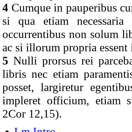
4
Cumque in pauperibus cunc
si qua etiam necessaria v
occurrentibus non solum lib
ac si illorum propria essent
5
Nulli prorsus rei parceba
libris nec etiam paramenti
posset, largiretur egentibu
impleret officium, etiam 
2Cor 12,15).
Lm Intro