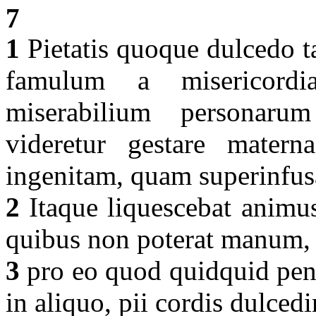
7
1
Pietatis quoque dulcedo t
famulum a misericord
miserabilium personarum
videretur gestare mater
ingenitam, quam superinfusa
2
Itaque liquescebat animus
quibus non poterat manum,
3
pro eo quod quidquid penu
in aliquo, pii cordis dulced