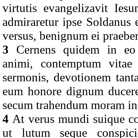
virtutis evangelizavit Ies
admiraretur ipse Soldanus 
versus, benignum ei praebe
3
Cernens quidem in eo f
animi, contemptum vitae p
sermonis, devotionem tant
eum honore dignum duceret,
secum trahendum moram inst
4
At verus mundi suique co
ut lutum seque conspic