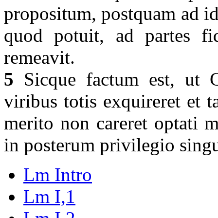
propositum, postquam ad id
quod potuit, ad partes fi
remeavit.
5
Sicque factum est, ut C
viribus totis exquireret et 
merito non careret optati m
in posterum privilegio singu
Lm Intro
Lm I,1