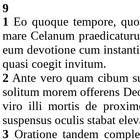
9
1
Eo quoque tempore, quo 
mare Celanum praedicaturus
eum devotione cum instanti
quasi coegit invitum.
2
Ante vero quam cibum sum
solitum morem offerens Deo p
viro illi mortis de proxi
suspensus oculis stabat elev
3
Oratione tandem complet