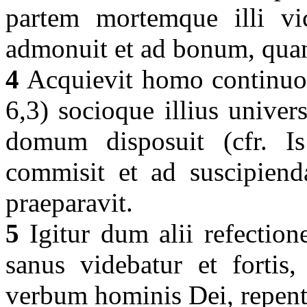
partem mortemque illi vic
admonuit et ad bonum, quan
4
Acquievit homo continuo 
6,3) socioque illius univer
domum disposuit (cfr. Is
commisit et ad suscipien
praeparavit.
5
Igitur dum alii refection
sanus videbatur et fortis,
verbum hominis Dei, repent