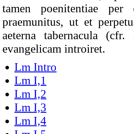
tamen poenitentiae per 
praemunitus, ut et perpet
aeterna tabernacula (cfr
evangelicam introiret.
Lm Intro
Lm I,1
Lm I,2
Lm I,3
Lm I,4