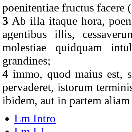
poenitentiae fructus facere 
3
Ab illa itaque hora, poen
agentibus illis, cessaveru
molestiae quidquam intu
grandines;
4
immo, quod maius est, s
pervaderet, istorum termin
ibidem, aut in partem aliam 
Lm Intro
Lm I,1