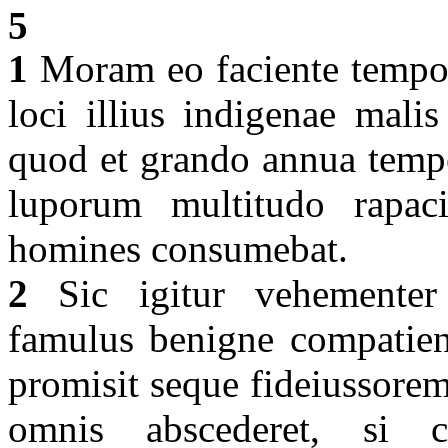
5
1
Moram eo faciente tempor
loci illius indigenae mali
quod et grando annua tempes
luporum multitudo rapa
homines consumebat.
2
Sic igitur vehementer 
famulus benigne compatiens
promisit seque fideiussorem e
omnis abscederet, si c