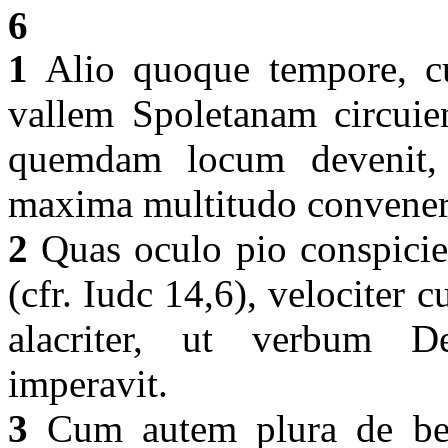
6
1
Alio quoque tempore, cu
vallem Spoletanam circuie
quemdam locum devenit, 
maxima multitudo convener
2
Quas oculo pio conspicien
(cfr. Iudc 14,6), velociter c
alacriter, ut verbum De
imperavit.
3
Cum autem plura de benef