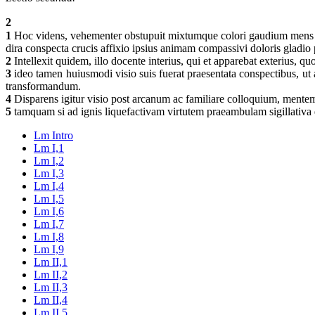
2
1
Hoc videns, vehementer obstupuit mixtumque colori gaudium mens eius
dira conspecta crucis affixio ipsius animam compassivi doloris gladio 
2
Intellexit quidem, illo docente interius, qui et apparebat exterius, qu
3
ideo tamen huiusmodi visio suis fuerat praesentata conspectibus, ut 
transformandum.
4
Disparens igitur visio post arcanum ac familiare colloquium, mentem 
5
tamquam si ad ignis liquefactivam virtutem praeambulam sigillativa
Lm Intro
Lm I,1
Lm I,2
Lm I,3
Lm I,4
Lm I,5
Lm I,6
Lm I,7
Lm I,8
Lm I,9
Lm II,1
Lm II,2
Lm II,3
Lm II,4
Lm II,5