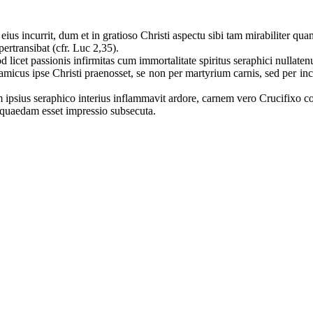
 incurrit, dum et in gratioso Christi aspectu sibi tam mirabiliter quam
pertransibat (cfr. Luc 2,35).
od licet passionis infirmitas cum immortalitate spiritus seraphici nullate
amicus ipse Christi praenosset, se non per martyrium carnis, sed per in
ipsius seraphico interius inflammavit ardore, carnem vero Crucifixo con
 quaedam esset impressio subsecuta.