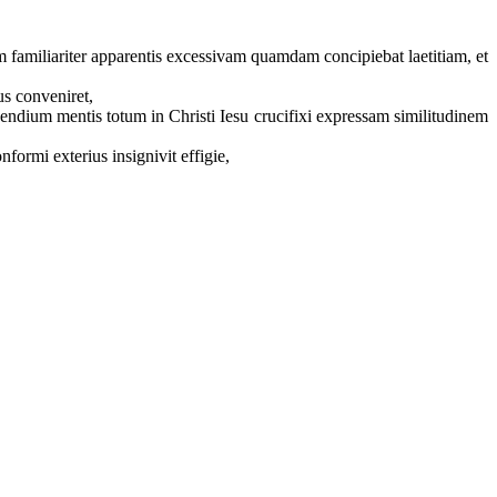
 familiariter apparentis excessivam quamdam concipiebat laetitiam, et
nus conveniret,
cendium mentis totum in Christi Iesu crucifixi expressam similitudinem
formi exterius insignivit effigie,